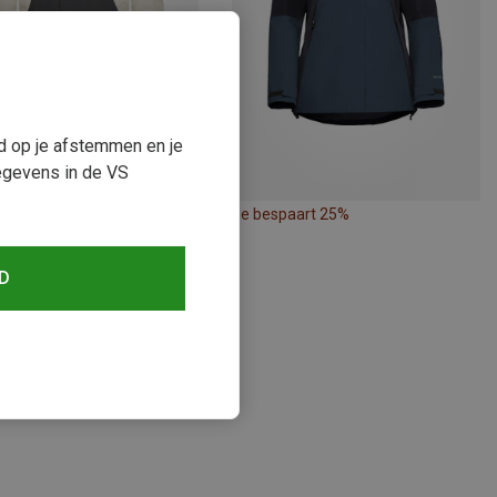
ud op je afstemmen en je
egevens in de VS
paart 25%
Je bespaart 25%
D