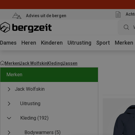
Acht
Advies uit de bergen
Dames
Heren
Kinderen
Uitrusting
Sport
Merken
Merken
Jack Wolfskin
Kleding
Jassen
Merken
Jack Wolfskin
Uitrusting
Kleding
(192)
Bodywarmers
(5)