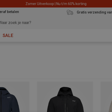
Zomer Uitverkoop | Nu t/m 60% korting
eraf betalen
Gratis verzending va
SALE