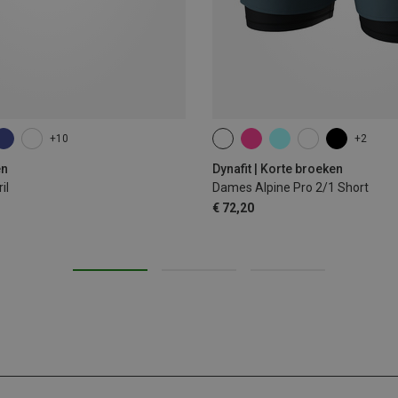
+10
+2
XS
S
M
L
XL
en
Dynafit | Korte broeken
il
Dames Alpine Pro 2/1 Short
€ 72,20