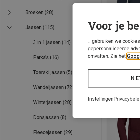
Broeken
(28)
Voor je be
Jassen
(115)
... gebruiken we cookie
3 in 1 jassen
(14)
gepersonaliseerde adve
omvatten. Zie het
Googl
Parka's
(16)
Je bespaart 15%
Toerski jassen
(5)
NIE
Wandeljassen
(72)
Instellingen
Privacybele
Winterjassen
(28)
Donsjassen
(8)
Fleecejassen
(29)