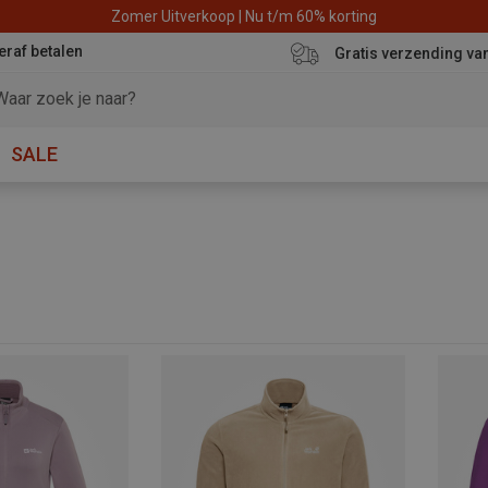
Zomer Uitverkoop | Nu t/m 60% korting
eraf betalen
Gratis verzending va
SALE