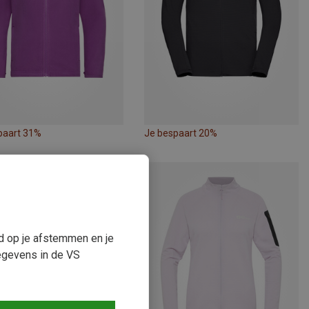
paart 31%
Je bespaart 20%
ud op je afstemmen en je
egevens in de VS