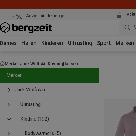
Acht
Advies uit de bergen
Dames
Heren
Kinderen
Uitrusting
Sport
Merken
Merken
Jack Wolfskin
Kleding
Jassen
Merken
Jack Wolfskin
Uitrusting
Kleding
(192)
Bodywarmers
(5)