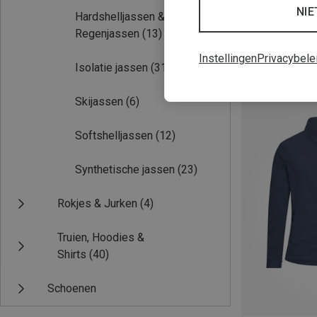
NIE
Hardshelljassen &
Regenjassen
(13)
Instellingen
Privacybele
Isolatie jassen
(31)
Je bespaart 31%
Skijassen
(6)
Softshelljassen
(12)
Synthetische jassen
(23)
Rokjes & Jurken
(4)
Truien, Hoodies &
Shirts
(40)
Schoenen