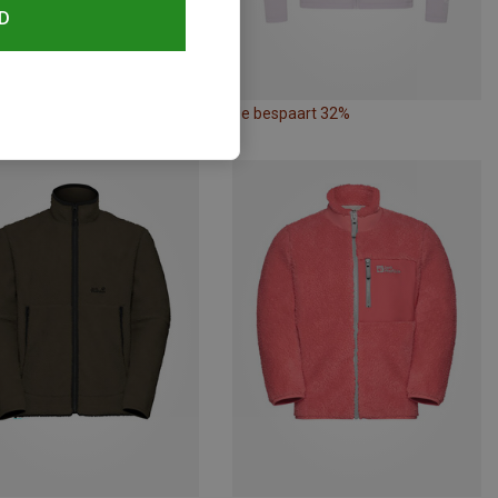
D
paart 35%
Je bespaart 32%