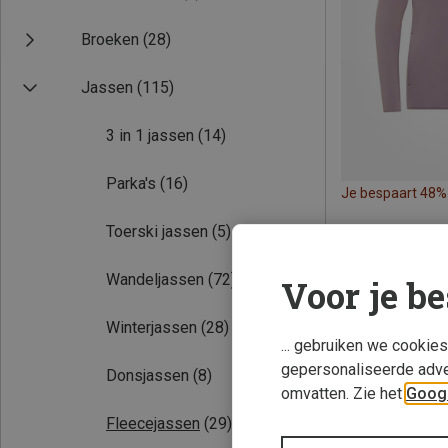
Broeken
(28)
Jassen
(115)
3 in 1 jassen
(14)
Parka's
(16)
Je bespaart 48%
Toerski jassen
(5)
Wandeljassen
(72)
Voor je be
Winterjassen
(28)
... gebruiken we cookie
gepersonaliseerde adve
Donsjassen
(8)
omvatten. Zie het
Googl
Fleecejassen
(29)