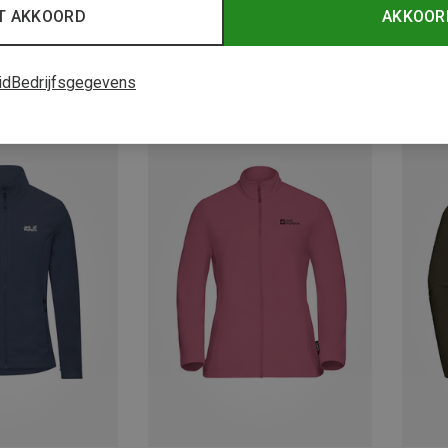
T AKKOORD
AKKOOR
id
Bedrijfsgegevens
Je bespaart 31%
Je bes