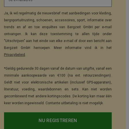
Je e-mailadres *
Ja, ik wil regelmatig de nieuwsbrief met aanbiedingen voor kleding,
bergsportuitrusting, schoenen, accessoires, sport, informatie over
trends en af en toe enquêtes van Bergzeit GmbH per e-mail
ontvangen. Ik kan deze toestemming te allen tijde onder
"Uitschrijven" aan het einde van elke e-mail of door een bericht aan
Bergzeit GmbH herroepen. Meer informatie vind ik in het
Privacybeleid
.
*Geldig gedurende 30 dagen vanaf de datum van uitgifte, vanaf een
minimale aankoopwaarde van €100 (na evt. retourzendingen).
Geldt niet voor elektronische artikelen (inclusief GPS-apparaten),
literatuur, voeding, waardebonnen en sets. Kan niet worden
gecombineerd met andere kortingscodes. De korting kan maar één
keer worden ingewisseld. Contante uitbetaling is niet mogelijk.
NU REGISTREREN