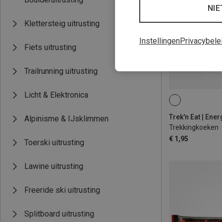
NIE
Klettersteig uitrusting
Instellingen
Privacybele
Fiets uitrusting
Trailrunning uitrusting
Licht & Elektronica
125G
Trek'n Eat | Ene
Alpinisme & IJsklimmen
Trekkingkoeken
€ 1,95
Toerski uitrusting
Lawine uitrusting
Freeride ski uitrusting
Splitboard uitrusting