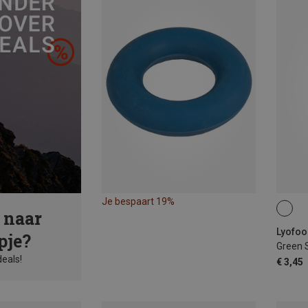
Je bespaart 19%
 naar
30G
Lyofoo
pje?
Green 
deals!
€ 3,45