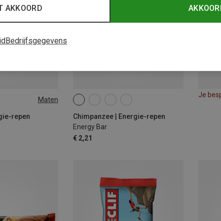
T AKKOORD
AKKOOR
id
Bedrijfsgegevens
Je bes
Maten
rgie-repen
Chimpanzee | Energie-repen
Energy Bar
€ 2,21