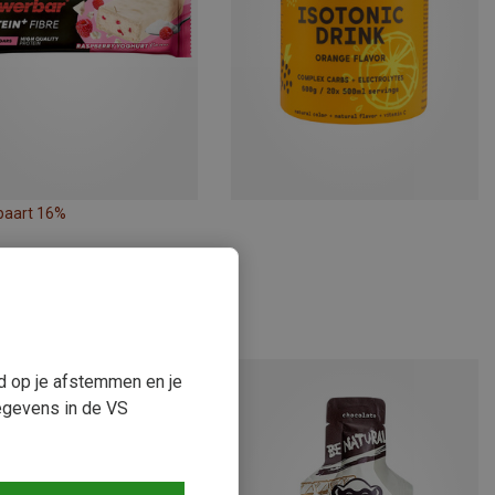
paart 16%
ud op je afstemmen en je
egevens in de VS