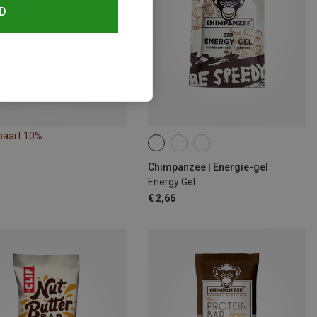
D
paart 10%
Chimpanzee | Energie-gel
Energy Gel
€ 2,66