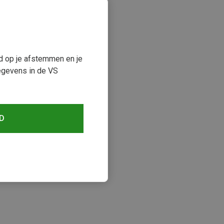
ud op je afstemmen en je
egevens in de VS
D