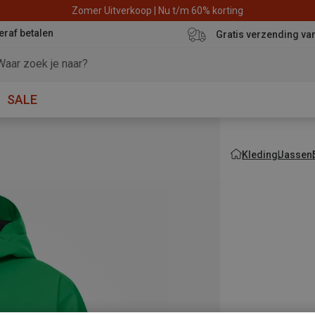
Zomer Uitverkoop | Nu t/m 60% korting
eraf betalen
Gratis verzending va
SALE
Kleding
Jassen