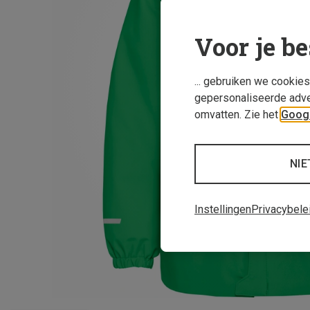
Voor je be
... gebruiken we cookie
gepersonaliseerde adve
omvatten. Zie het
Googl
NIE
Instellingen
Privacybele