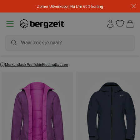
Zomer Uitverkoop | Nu t/m 60% korting
Merken
Jack Wolfskin
Kleding
Jassen