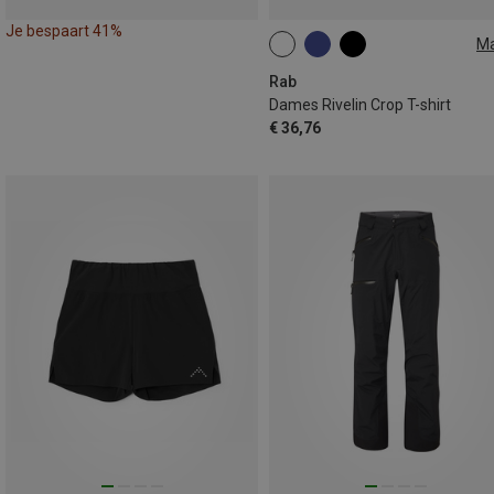
Je bespaart 41%
M
S
L
Rab
Dames Rivelin Crop T-shirt
€ 36,76