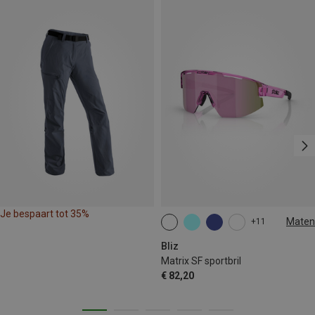
Je bespaart tot 35%
Maten
+11
ONE SIZE
Bliz
Matrix SF sportbril
€ 82,20