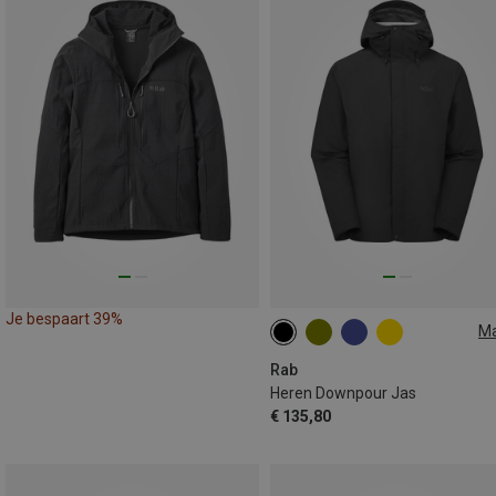
Je bespaart 39%
M
S
M
XL
XXL
Rab
Heren Downpour Jas
€ 135,80