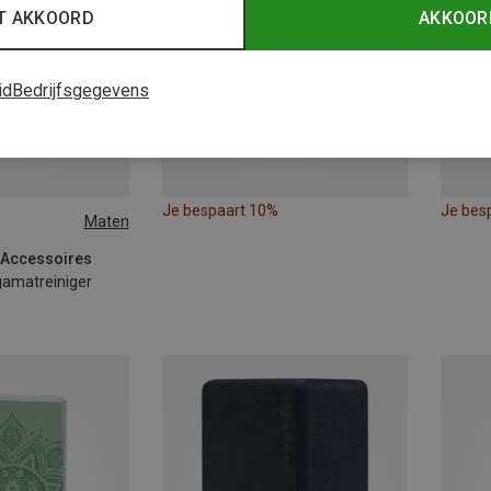
T AKKOORD
AKKOOR
id
Bedrijfsgegevens
Je bespaart 10%
Je bes
Maten
 Accessoires
gamatreiniger