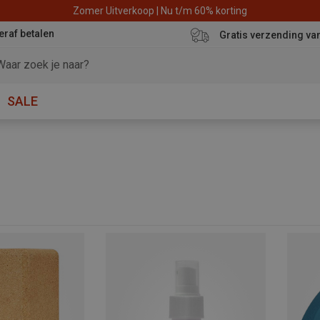
Zomer Uitverkoop | Nu t/m 60% korting
eraf betalen
Gratis verzending va
SALE