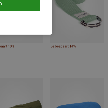
D
paart 10%
Je bespaart 14%