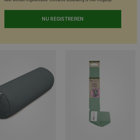
keer worden ingewisseld. Contante uitbetaling is niet mogelijk.
NU REGISTREREN