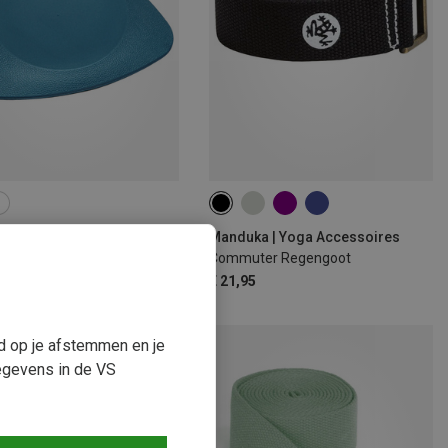
ar | Yoga Accessoires
Manduka | Yoga Accessoires
d Pro-vulling
Commuter Regengoot
€ 21,95
ud op je afstemmen en je
egevens in de VS