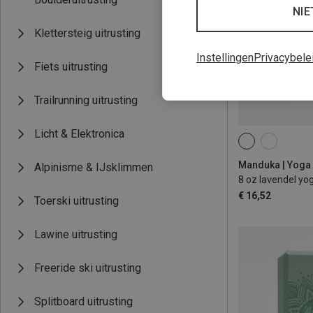
NIE
Klettersteig uitrusting
Instellingen
Privacybele
Fiets uitrusting
Trailrunning uitrusting
Licht & Elektronica
237ML
Manduka | Yoga
Alpinisme & IJsklimmen
8 oz lavendel yo
€ 16,52
Toerski uitrusting
Lawine uitrusting
Freeride ski uitrusting
Splitboard uitrusting