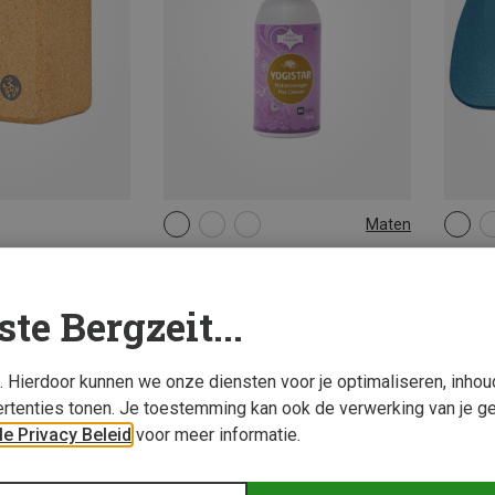
Maten
50ML
 Accessoires
Yogistar | Yoga Accessoires
Yogist
Bio yogamatreiniger
Knee Pa
ste Bergzeit...
€ 4,55
€ 7,95
s. Hierdoor kunnen we onze diensten voor je optimaliseren, inho
rtenties tonen. Je toestemming kan ook de verwerking van je g
e Privacy Beleid
voor meer informatie.