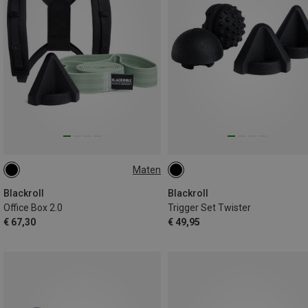
Maten
XL-XXL
S-L
Blackroll
Blackroll
Office Box 2.0
Trigger Set Twister
€ 67,30
€ 49,95