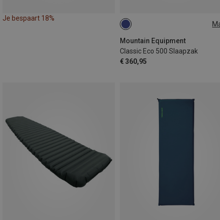
Je bespaart 18%
M
MAX. 200CM | LEFT
Mountain Equipment
Classic Eco 500 Slaapzak
€ 360,95