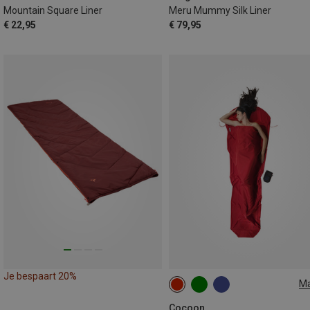
Mountain Square Liner
Meru Mummy Silk Liner
€ 22,95
€ 79,95
Je bespaart 20%
M
MAX. 230CM
Cocoon