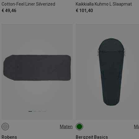
Cotton-Feel Liner Silverized
Kaikkialla Kuhmo L Slaapmat
€ 49,46
€ 101,40
Maten
M
MAX. 195CM
MAX. 225CM
Robens
Bergzeit Basics