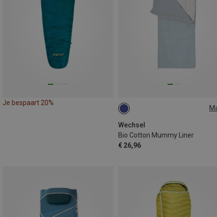
Je bespaart 20%
M
MAX. 210CM
Wechsel
Bio Cotton Mummy Liner
€ 26,96