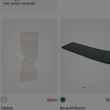
Hier vind je topdeals!
Maten
M
MAX. 185CM
188X64CM
Salewa
Bergzeit Basics