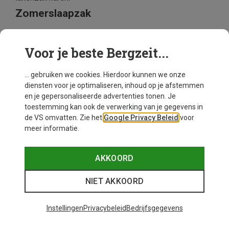
Zomerslaapzak
Een zomerslaapzak is geschikt voor temperaturen van
+10°C en hoger. Perfect voor kamperen, wandelen in
Voor je beste Bergzeit...
warme streken of als iets warmere lakenzak. Ze zijn
licht van gewicht en compact, ideaal voor festivals of
... gebruiken we cookies. Hierdoor kunnen we onze
zomervakanties.
diensten voor je optimaliseren, inhoud op je afstemmen
Winterslaapzak
en je gepersonaliseerde advertenties tonen. Je
toestemming kan ook de verwerking van je gegevens in
Winterslaapzakken
worden vaak 4-seizoens-
de VS omvatten. Zie het
Google Privacy Beleid
voor
slaapzakken genoemd, maar die term kan misleidend
meer informatie.
zijn. Winterslaapzakken zijn ontworpen voor
temperaturen van -10°C en lager en zijn dus geschikt
voor de koudste maanden. Je kunt ze ook in de lente
AKKOORD
en herfst gebruiken, afhankelijk van de
nachttemperaturen en je bestemming.
NIET AKKOORD
Hoe kies je de juiste maat slaapzak?
Instellingen
Privacybeleid
Bedrijfsgegevens
De lengte van je slaapzak moet passen bij jouw
lichaamslengte. Een te kleine slaapzak beperkt je