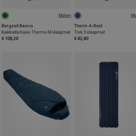
Maten
M
183X50CM
196X64CM
Bergzeit Basics
Therm-A-Rest
Kaikkialla Kaavi Thermo M slaapmat
Trek 3 slaapmat
€ 108,20
€ 82,80