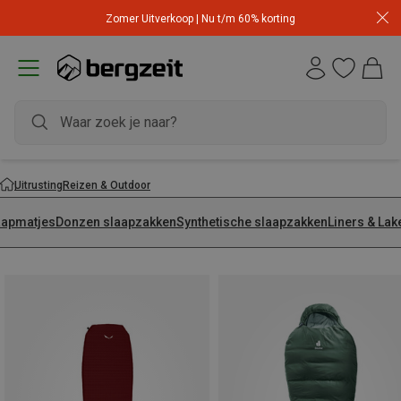
Zomer Uitverkoop | Nu t/m 60% korting
Uitrusting
Reizen & Outdoor
aapmatjes
Donzen slaapzakken
Synthetische slaapzakken
Liners & La