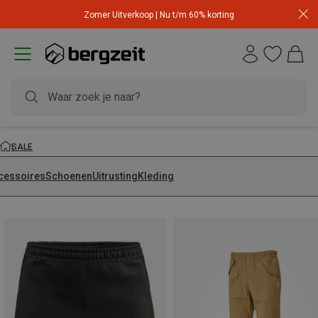
Zomer Uitverkoop | Nu t/m 60% korting
SALE
cessoires
Schoenen
Uitrusting
Kleding