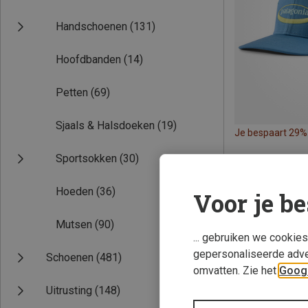
Handschoenen
(131)
Hoofdbanden
(14)
Petten
(69)
Sjaals & Halsdoeken
(19)
Je bespaart 29%
Sportsokken
(30)
Hoeden
(36)
Voor je be
Mutsen
(90)
... gebruiken we cookie
gepersonaliseerde adve
Schoenen
(481)
omvatten. Zie het
Googl
Uitrusting
(148)