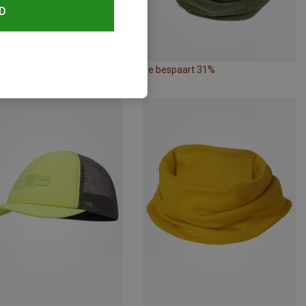
D
paart 45%
Je bespaart 31%