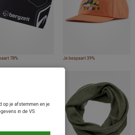
paart 78%
Je bespaart 39%
ud op je afstemmen en je
egevens in de VS