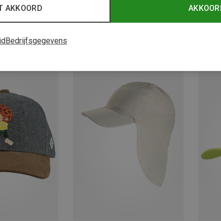
T AKKOORD
AKKOOR
id
Bedrijfsgegevens
Je bespaart 47%
Je bes