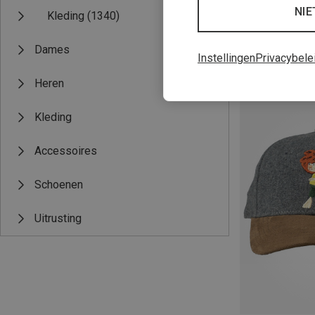
NIE
Kleding
(1340)
Dames
Instellingen
Privacybele
Je bespaart 60%
Heren
Kleding
Accessoires
Schoenen
Uitrusting