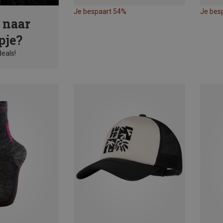
Je bespaart 54%
Je bes
 naar
pje?
deals!