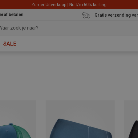
Zomer Uitverkoop | Nu t/m 60% korting
eraf betalen
Gratis verzending va
SALE