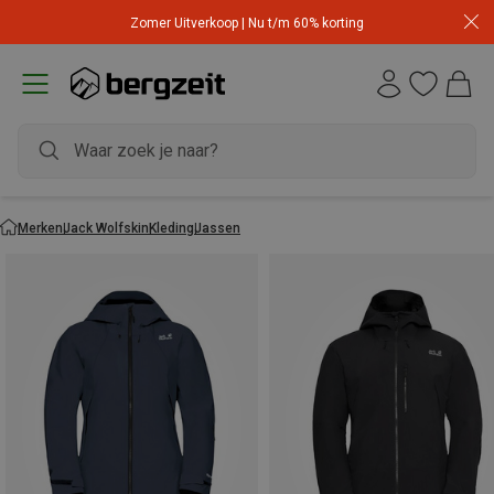
Zomer Uitverkoop | Nu t/m 60% korting
Merken
Jack Wolfskin
Kleding
Jassen