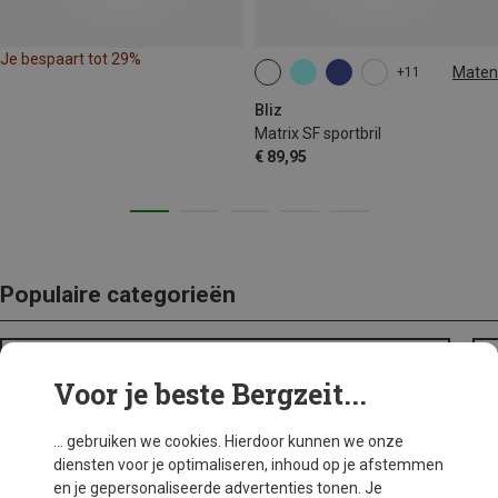
Je bespaart tot 29%
Maten
+11
ONE SIZE
Bliz
Matrix SF sportbril
€ 89,95
Populaire categorieën
BACKPACKS
Voor je beste Bergzeit...
... gebruiken we cookies. Hierdoor kunnen we onze
diensten voor je optimaliseren, inhoud op je afstemmen
en je gepersonaliseerde advertenties tonen. Je