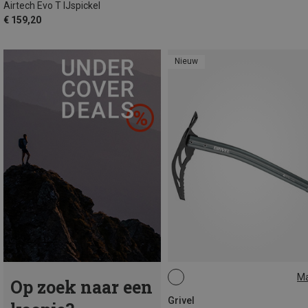
Airtech Evo T IJspickel
€ 159,20
Nieuw
M
Op zoek naar een
50CM
Grivel