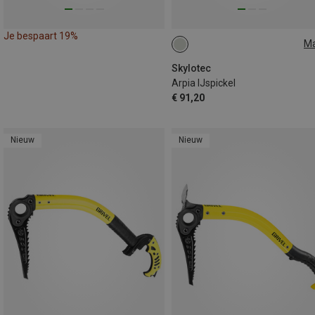
Je bespaart 19%
M
45CM
55CM
Skylotec
Arpia IJspickel
€ 91,20
Nieuw
Nieuw