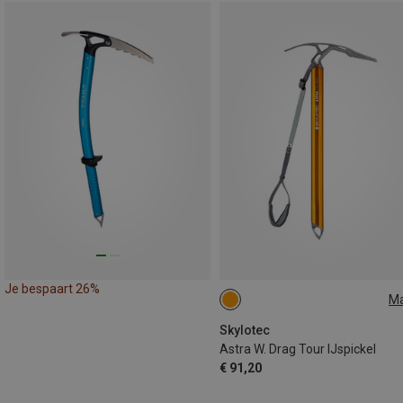
Je bespaart 26%
M
70CM
50CM
Skylotec
Astra W. Drag Tour IJspickel
€ 91,20