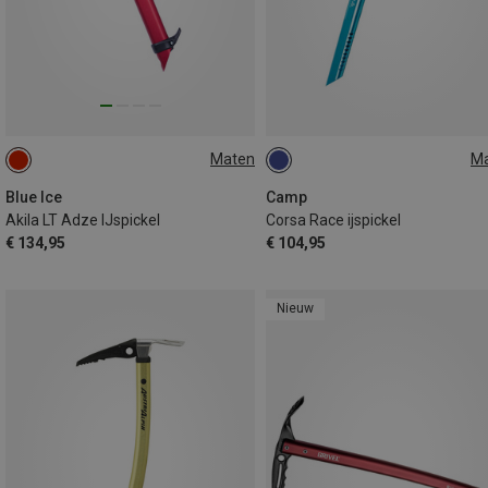
Maten
M
42CM
50CM
Blue Ice
Camp
Akila LT Adze IJspickel
Corsa Race ijspickel
€ 134,95
€ 104,95
Nieuw