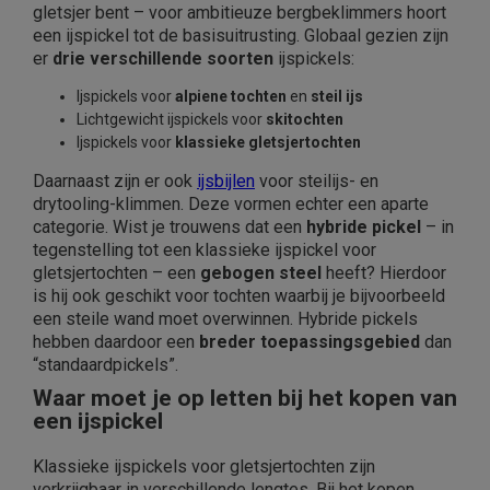
gletsjer bent – voor ambitieuze bergbeklimmers hoort
een ijspickel tot de basisuitrusting. Globaal gezien zijn
er
drie verschillende soorten
ijspickels:
Ijspickels voor
alpiene tochten
en
steil ijs
Lichtgewicht ijspickels voor
skitochten
Ijspickels voor
klassieke gletsjertochten
Daarnaast zijn er ook
ijsbijlen
voor steilijs- en
drytooling-klimmen. Deze vormen echter een aparte
categorie. Wist je trouwens dat een
hybride pickel
– in
tegenstelling tot een klassieke ijspickel voor
gletsjertochten – een
gebogen steel
heeft? Hierdoor
is hij ook geschikt voor tochten waarbij je bijvoorbeeld
een steile wand moet overwinnen. Hybride pickels
hebben daardoor een
breder toepassingsgebied
dan
“standaardpickels”.
Waar moet je op letten bij het kopen van
een ijspickel
Klassieke ijspickels voor gletsjertochten zijn
verkrijgbaar in verschillende lengtes. Bij het kopen