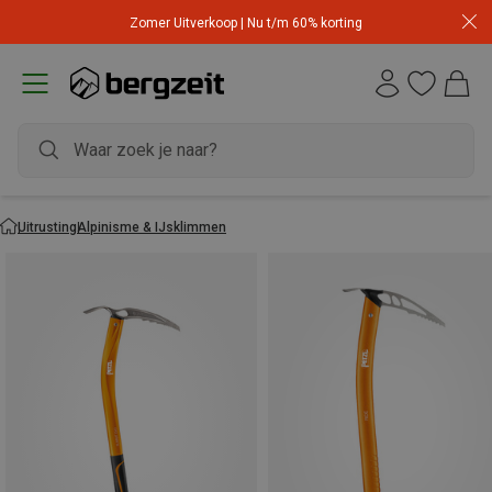
Zomer Uitverkoop | Nu t/m 60% korting
Uitrusting
Alpinisme & IJsklimmen