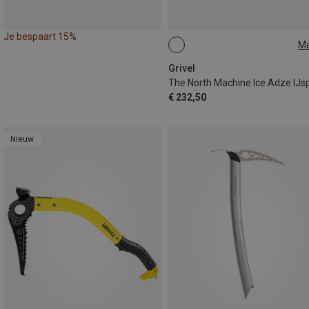
Je bespaart 15%
M
47CM
Grivel
€ 232,50
Nieuw