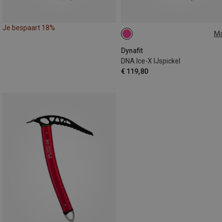
Je bespaart 18%
M
48CM
Dynafit
DNA Ice-X IJspickel
€ 119,80