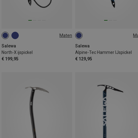
Maten
M
HAMMER
58CM
50CM
Salewa
Salewa
North-X ijspickel
Alpine-Tec Hammer IJspickel
€ 199,95
€ 129,95