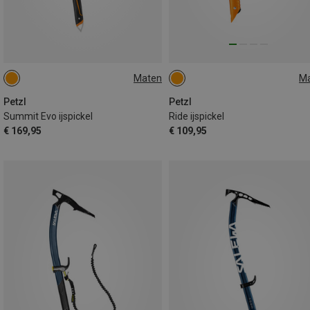
Maten
M
59CM
45CM
Petzl
Petzl
Summit Evo ijspickel
Ride ijspickel
€ 169,95
€ 109,95