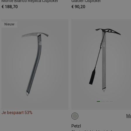
Monte Bianco Replica IJspickel
Glacier IJspickel
€ 188,70
€ 90,20
Nieuw
Je bespaart 53%
M
60CM
50CM
75CM
Petzl