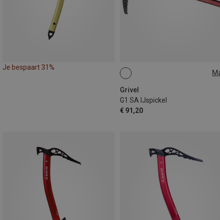
Je bespaart 31%
M
66CM
Grivel
G1 SA IJspickel
€ 91,20