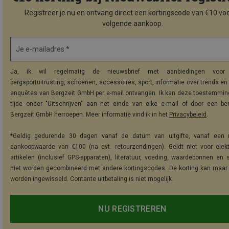
Registreer je nu en ontvang direct een kortingscode van €10 voo
volgende aankoop.
Je e-mailadres *
Ja, ik wil regelmatig de nieuwsbrief met aanbiedingen voor 
bergsportuitrusting, schoenen, accessoires, sport, informatie over trends en 
enquêtes van Bergzeit GmbH per e-mail ontvangen. Ik kan deze toestemming
tijde onder "Uitschrijven" aan het einde van elke e-mail of door een be
Bergzeit GmbH herroepen. Meer informatie vind ik in het
Privacybeleid
.
*Geldig gedurende 30 dagen vanaf de datum van uitgifte, vanaf een 
aankoopwaarde van €100 (na evt. retourzendingen). Geldt niet voor elek
artikelen (inclusief GPS-apparaten), literatuur, voeding, waardebonnen en 
niet worden gecombineerd met andere kortingscodes. De korting kan maar
worden ingewisseld. Contante uitbetaling is niet mogelijk.
NU REGISTREREN