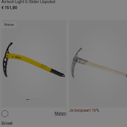
Airtech Light G-Slider IJspickel
€ 151,80
Nieuw
Je bespaart 16%
Maten
53CM
Grivel