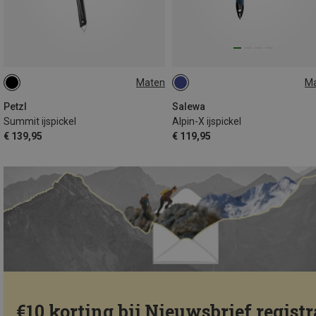
Maten
M
59CM
52CM
66CM
53CM
Petzl
Salewa
Summit ijspickel
Alpin-X ijspickel
€ 139,95
€ 119,95
€10 korting bij Nieuwsbrief registr