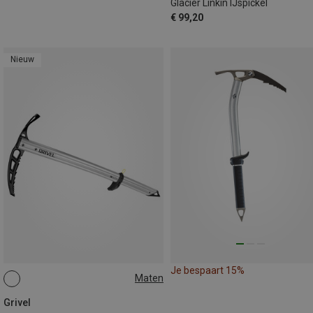
Glacier Linkin IJspickel
€ 99,20
Nieuw
Je bespaart 15%
Maten
58CM
53CM
Grivel