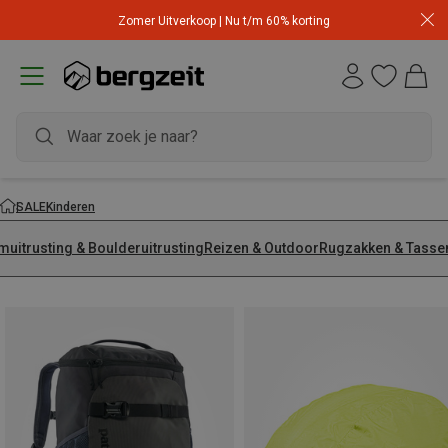
Zomer Uitverkoop | Nu t/m 60% korting
SALE
Kinderen
muitrusting & Boulderuitrusting
Reizen & Outdoor
Rugzakken & Tasse