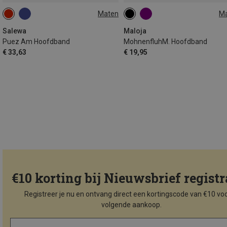
Maten
M
ONE SIZE
ONE SIZE
Salewa
Maloja
Puez Am Hoofdband
MohnenfluhM. Hoofdband
€ 33,63
€ 19,95
€10 korting bij Nieuwsbrief registr
Registreer je nu en ontvang direct een kortingscode van €10 voo
volgende aankoop.