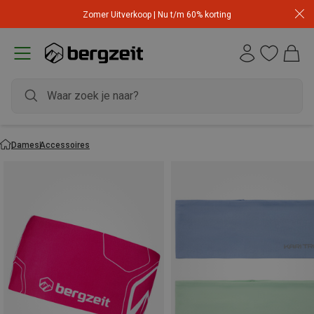
Zomer Uitverkoop | Nu t/m 60% korting
Dames
Accessoires