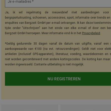
Je e-mailadres *
Ja, ik wil regelmatig de nieuwsbrief met aanbiedingen voor 
bergsportuitrusting, schoenen, accessoires, sport, informatie over trends en 
enquêtes van Bergzeit GmbH per e-mail ontvangen. Ik kan deze toestemming
tijde onder "Uitschrijven" aan het einde van elke e-mail of door een be
Bergzeit GmbH herroepen. Meer informatie vind ik in het
Privacybeleid
.
*Geldig gedurende 30 dagen vanaf de datum van uitgifte, vanaf een 
aankoopwaarde van €100 (na evt. retourzendingen). Geldt niet voor elek
artikelen (inclusief GPS-apparaten), literatuur, voeding, waardebonnen en 
niet worden gecombineerd met andere kortingscodes. De korting kan maar
worden ingewisseld. Contante uitbetaling is niet mogelijk.
NU REGISTREREN