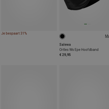
Je bespaart 31%
M
58
60
Salewa
Ortles Ws Epe Hoofdband
€ 29,95