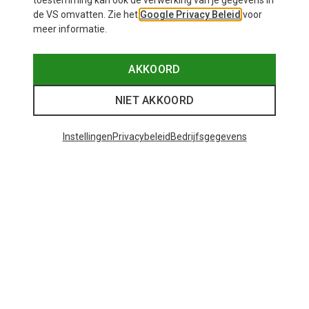
toestemming kan ook de verwerking van je gegevens in
Mandala
Ortovox
de VS omvatten. Zie het
Google Privacy Beleid
voor
Dames Hoofdband
Deep Knit Hoofdband
meer informatie.
€ 11,00
€ 38,35
AKKOORD
NIET AKKOORD
Instellingen
Privacybeleid
Bedrijfsgegevens
Je bespaart 54%