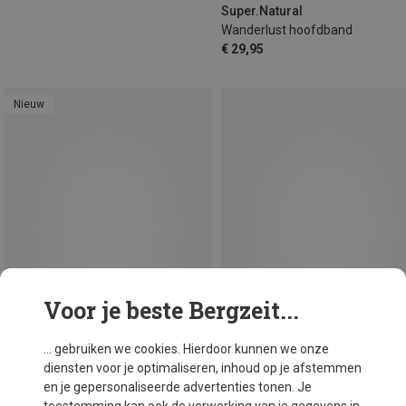
Super.Natural
Wanderlust hoofdband
€ 29,95
Nieuw
Voor je beste Bergzeit...
... gebruiken we cookies. Hierdoor kunnen we onze
diensten voor je optimaliseren, inhoud op je afstemmen
en je gepersonaliseerde advertenties tonen. Je
Maten
M
ONE SIZE
ONE SIZE