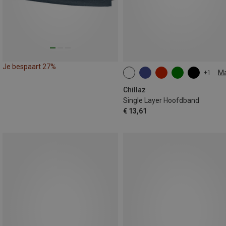
Je bespaart 27%
M
+1
ONE SIZE
Chillaz
Single Layer Hoofdband
€ 13,61