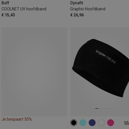
Buff
Dynafit
COOLNET UV hoofdband
Graphic Hoofdband
€ 15,43
€ 26,96
Je bespaart 35%
M
ONE SIZE