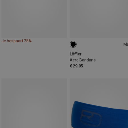
Je bespaart 28%
M
ONE SIZE
Löffler
Aero Bandana
€ 29,95