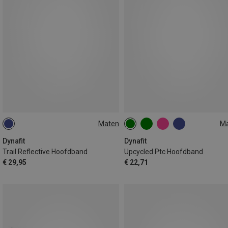
Maten
M
ONE SIZE
ONE SIZE
Dynafit
Dynafit
Trail Reflective Hoofdband
Upcycled Ptc Hoofdband
€ 29,95
€ 22,71