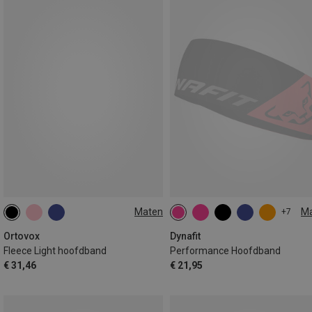
Maten
M
+7
ONE SIZE
ONE SIZE
Ortovox
Dynafit
Fleece Light hoofdband
Performance Hoofdband
€ 31,46
€ 21,95