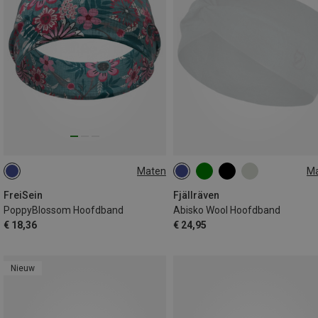
Maten
M
ONE SIZE
ONE SIZE
FreiSein
Fjällräven
PoppyBlossom Hoofdband
Abisko Wool Hoofdband
€ 18,36
€ 24,95
Nieuw