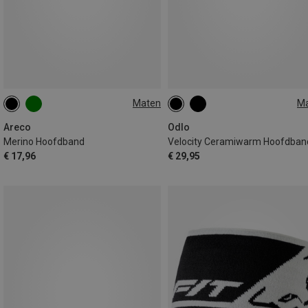
Maten
M
ONE SIZE
ONE SIZE
Areco
Odlo
Merino Hoofdband
Velocity Ceramiwarm Hoofdban
€ 17,96
€ 29,95