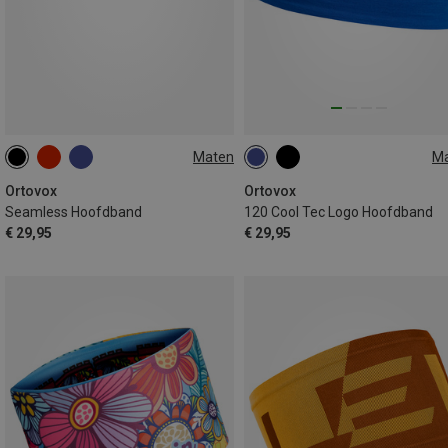
Maten
M
M
L
ONE SIZE
Ortovox
Ortovox
Seamless Hoofdband
120 Cool Tec Logo Hoofdband
€ 29,95
€ 29,95