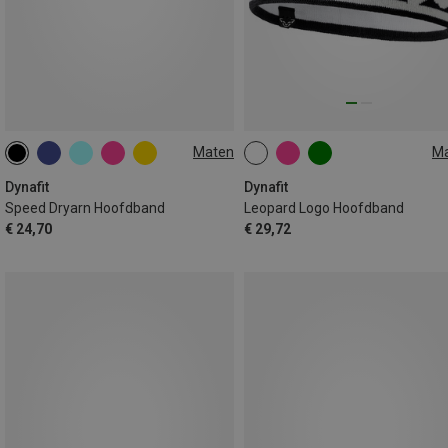
Maten
M
ONE SIZE
ONE SIZE
Dynafit
Dynafit
Speed Dryarn Hoofdband
Leopard Logo Hoofdband
€ 24,70
€ 29,72