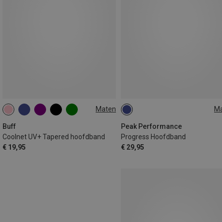
Maten
M
ONE SIZE
L|XL
Buff
Peak Performance
Coolnet UV+ Tapered hoofdband
Progress Hoofdband
€ 19,95
€ 29,95