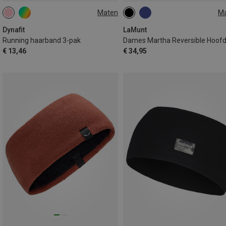
Maten
M
ONE SIZE
ONE SIZE
Dynafit
LaMunt
Running haarband 3-pak
€ 13,46
€ 34,95