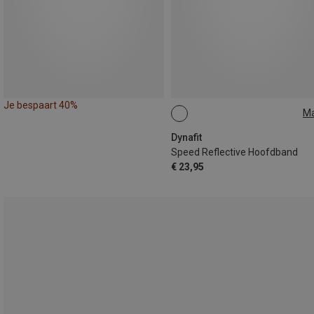
Je bespaart 40%
M
ONE SIZE
Dynafit
Speed Reflective Hoofdband
€ 23,95