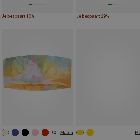
Je bespaart 10%
Je bespaart 29%
Maten
M
+2
ONE SIZE
ONE SIZE