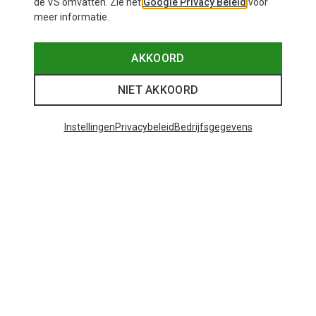
de VS omvatten. Zie het
Google Privacy Beleid
voor
meer informatie.
AKKOORD
Je bespaart 60%
NIET AKKOORD
Instellingen
Privacybeleid
Bedrijfsgegevens
27 van 27 producten bekeken
Mogelijk interessant voor je