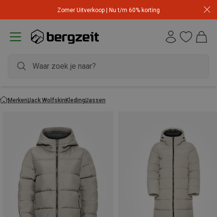
Zomer Uitverkoop | Nu t/m 60% korting
Merken
Jack Wolfskin
Kleding
Jassen