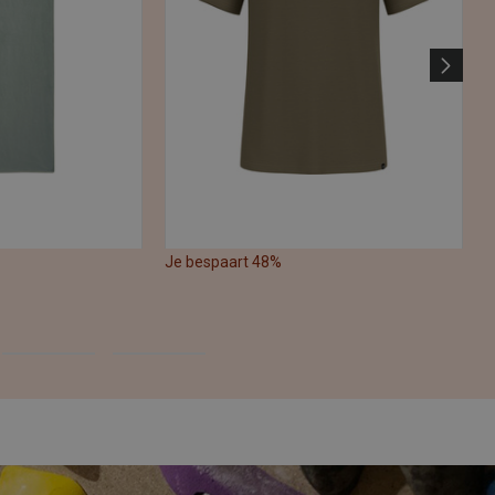
Je bespaart 48%
J