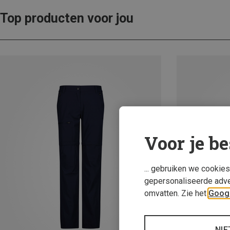
Top producten voor jou
Voor je be
... gebruiken we cookie
gepersonaliseerde adve
omvatten. Zie het
Googl
NIE