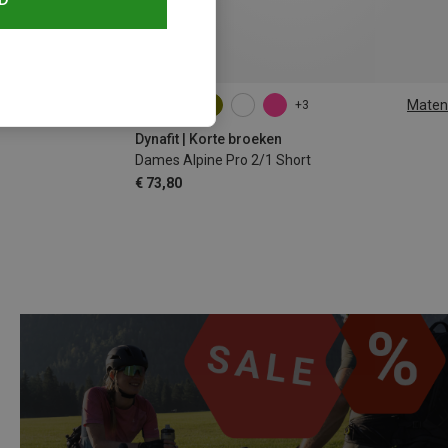
Maten
+3
XS
S
M
L
XL
Dynafit | Korte broeken
Dames Alpine Pro 2/1 Short
€ 73,80