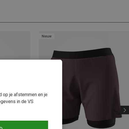
Nieuw
ud op je afstemmen en je
egevens in de VS
D