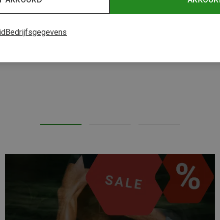
id
Bedrijfsgegevens
%
Je bespaart tot 29%