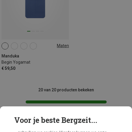
Maten
172CM
Manduka
Begin Yogamat
€ 59,50
20 van 20 producten bekeken
Voor je beste Bergzeit...