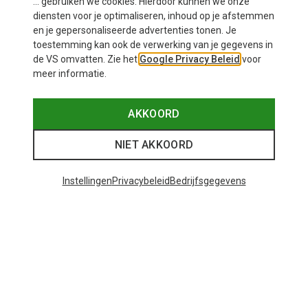
Mogelijk interessant voor je
... gebruiken we cookies. Hierdoor kunnen we onze
diensten voor je optimaliseren, inhoud op je afstemmen
en je gepersonaliseerde advertenties tonen. Je
toestemming kan ook de verwerking van je gegevens in
de VS omvatten. Zie het
Google Privacy Beleid
voor
meer informatie.
AKKOORD
NIET AKKOORD
Instellingen
Privacybeleid
Bedrijfsgegevens
Je bespaart tot 35%
Maten
+11
ONE SIZE
Bliz
Matrix SF sportbril