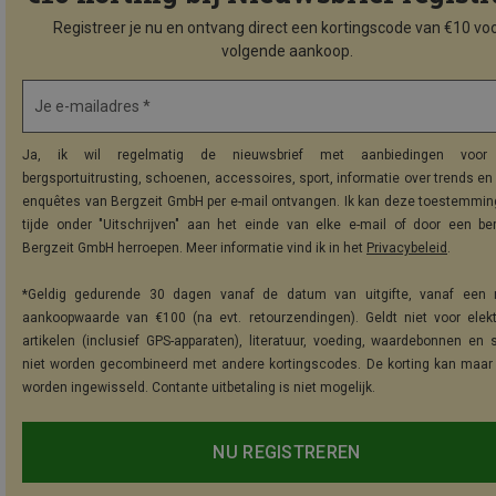
Registreer je nu en ontvang direct een kortingscode van €10 voo
volgende aankoop.
Je e-mailadres *
Ja, ik wil regelmatig de nieuwsbrief met aanbiedingen voor 
bergsportuitrusting, schoenen, accessoires, sport, informatie over trends en 
enquêtes van Bergzeit GmbH per e-mail ontvangen. Ik kan deze toestemming
tijde onder "Uitschrijven" aan het einde van elke e-mail of door een be
Bergzeit GmbH herroepen. Meer informatie vind ik in het
Privacybeleid
.
*Geldig gedurende 30 dagen vanaf de datum van uitgifte, vanaf een 
aankoopwaarde van €100 (na evt. retourzendingen). Geldt niet voor elek
artikelen (inclusief GPS-apparaten), literatuur, voeding, waardebonnen en 
niet worden gecombineerd met andere kortingscodes. De korting kan maar
worden ingewisseld. Contante uitbetaling is niet mogelijk.
NU REGISTREREN