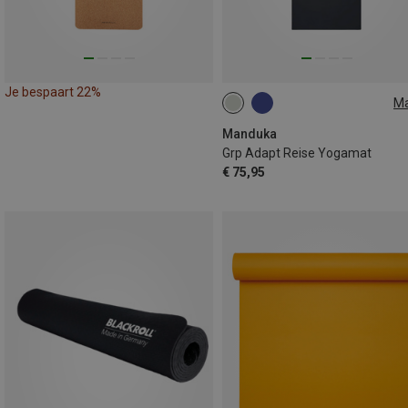
Je bespaart 22%
M
180CM
Manduka
Grp Adapt Reise Yogamat
€ 75,95