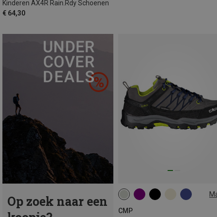
Kinderen AX4R Rain.Rdy Schoenen
€ 64,30
M
Op zoek naar een
38
39
40
41
CMP