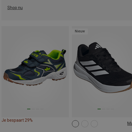
Shop nu
Nieuw
Je bespaart 29%
M