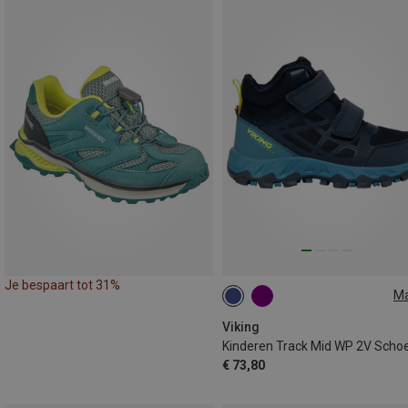
Je bespaart tot 31%
M
Viking
€ 73,80