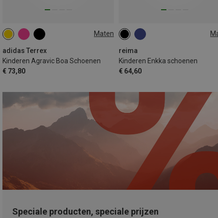
Maten
M
adidas Terrex
reima
Kinderen Agravic Boa Schoenen
Kinderen Enkka schoenen
€ 73,80
€ 64,60
Speciale producten, speciale prijzen