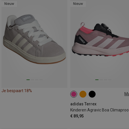
Nieuw
Nieuw
Je bespaart 18%
M
adidas Terrex
€ 89,95