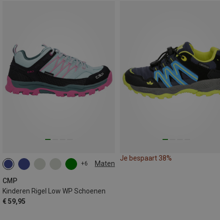
Je bespaart 38%
Maten
+6
38
39
40
41
CMP
Kinderen Rigel Low WP Schoenen
€ 59,95