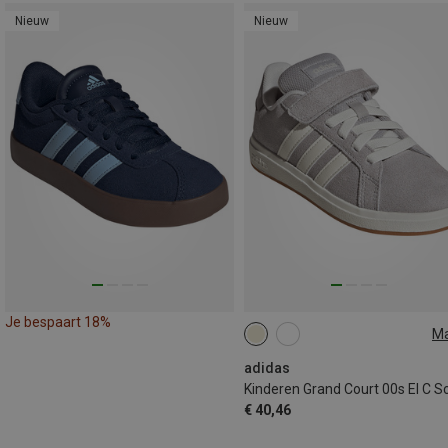
Nieuw
Nieuw
Je bespaart 18%
M
adidas
€ 40,46