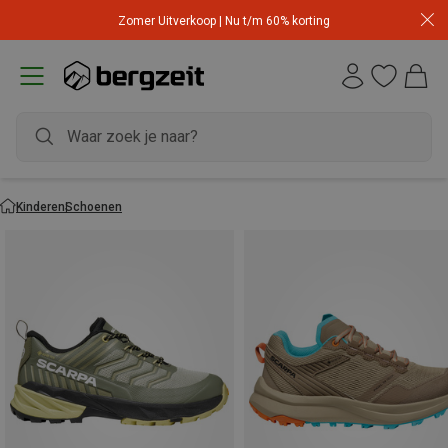
Zomer Uitverkoop | Nu t/m 60% korting
Kinderen
Schoenen