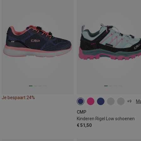
Je bespaart 24%
M
+9
CMP
Kinderen Rigel Low schoenen
€ 51,50