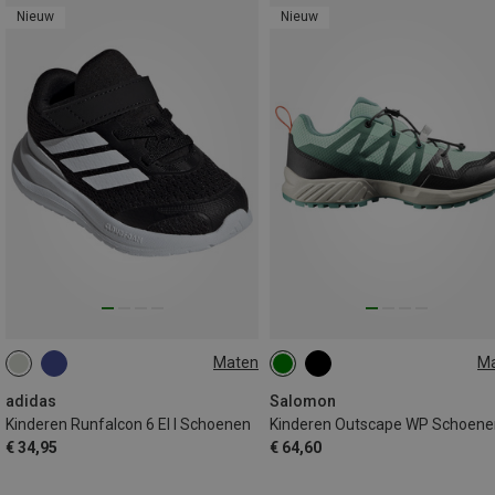
Nieuw
Nieuw
Maten
M
32
38
39
adidas
Salomon
Kinderen Runfalcon 6 El I Schoenen
Kinderen Outscape WP Schoene
€ 34,95
€ 64,60