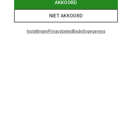
AKKOORD
NIET AKKOORD
Instellingen
Privacybeleid
Bedrijfsgegevens
Maten
+9
CMP
Kinderen Rigel Low WP Schoenen
€ 50,95
48 van 138 producten bekeken