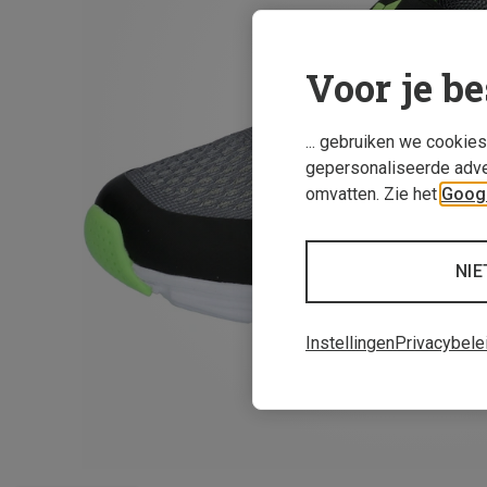
Voor je be
... gebruiken we cookie
gepersonaliseerde adve
omvatten. Zie het
Googl
NIE
Instellingen
Privacybele