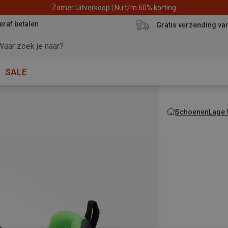
Zomer Uitverkoop | Nu t/m 60% korting
eraf betalen
Gratis verzending va
SALE
Schoenen
Lage