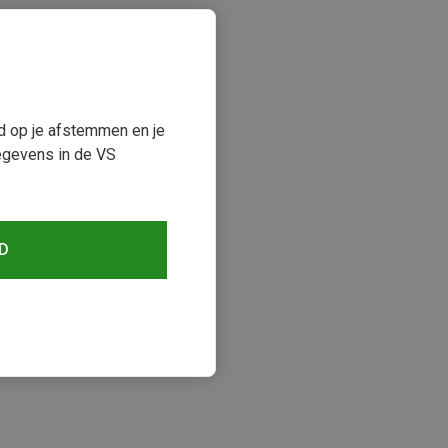
ud op je afstemmen en je
egevens in de VS
D