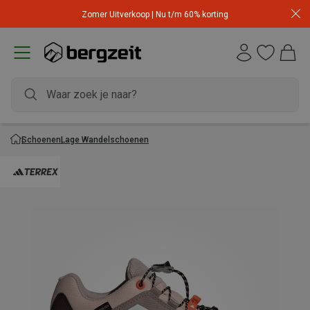
Zomer Uitverkoop | Nu t/m 60% korting
Schoenen
Lage Wandelschoenen