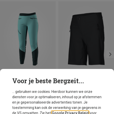
Voor je beste Bergzeit...
Maten
Maten
XS
S
M
L
140
152
164
Dynafit
Scott
... gebruiken we cookies. Hierdoor kunnen we onze
Dames Traverse DST Broek
Kinderen Vertic Fietsbroek
diensten voor je optimaliseren, inhoud op je afstemmen
€ 119,95
€ 56,50
en je gepersonaliseerde advertenties tonen. Je
toestemming kan ook de verwerking van je gegevens in
de VS omvatten. Zie het
Google Privacy Beleid
voor