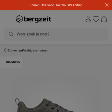
Zomer Uitverkoop | Nu t/m 60% korting
Schoenen
Vrijetijdsschoenen