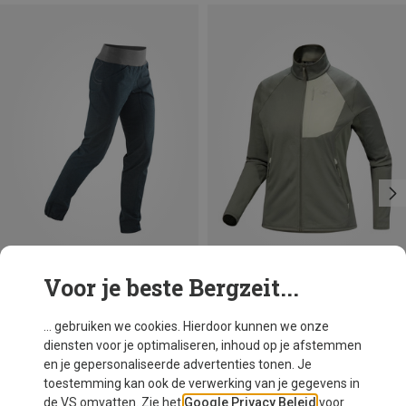
Voor je beste Bergzeit...
Je bespaart 34%
Maten
XS
S
M
XL
Edelrid
... gebruiken we cookies. Hierdoor kunnen we onze
Dames Sansara Slim Broek
diensten voor je optimaliseren, inhoud op je afstemmen
€ 73,70
en je gepersonaliseerde advertenties tonen. Je
toestemming kan ook de verwerking van je gegevens in
de VS omvatten. Zie het
Google Privacy Beleid
voor