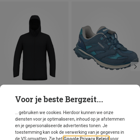
Voor je beste Bergzeit...
Je bespaart 15%
Je bespaart tot 23%
... gebruiken we cookies. Hierdoor kunnen we onze
diensten voor je optimaliseren, inhoud op je afstemmen
en je gepersonaliseerde advertenties tonen. Je
toestemming kan ook de verwerking van je gegevens in
de VS omvatten. Zie het
Google Privacy Beleid
voor