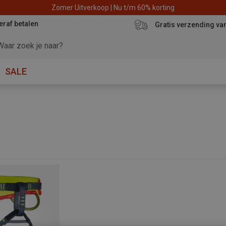
Zomer Uitverkoop | Nu t/m 60% korting
eraf betalen
Gratis verzending va
SALE