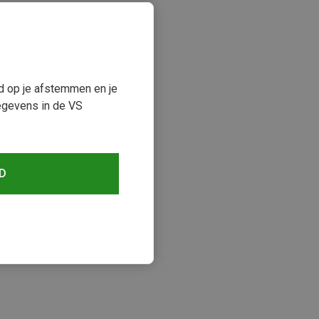
ud op je afstemmen en je
egevens in de VS
D
keken