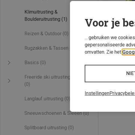
Klimuitrusting &
Voor je be
Boulderuitrusting
(1)
Reizen & Outdoor
(0)
... gebruiken we cookie
gepersonaliseerde adve
Rugzakken & Tassen
(0)
omvatten. Zie het
Googl
Je bespaart 19%
Basics
(0)
NIE
Freeride ski uitrusting
(0)
Instellingen
Privacybele
Langlauf uitrusting
(0)
Sneeuwschoenen & Sleeën
(0)
Splitboard uitrusting
(0)