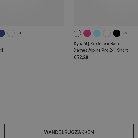
+10
+3
XS
S
M
L
XL
en
Dynafit | Korte broeken
il
Dames Alpine Pro 2/1 Short
€ 72,20
WANDELRUGZAKKEN