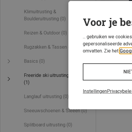
Klimuitrusting &
Voor je be
Boulderuitrusting
(0)
Reizen & Outdoor
(0)
... gebruiken we cookie
gepersonaliseerde adve
Rugzakken & Tassen
(0)
omvatten. Zie het
Googl
Je bespaart 44%
Basics
(0)
NIE
Freeride ski uitrusting
(1)
Instellingen
Privacybele
Langlauf uitrusting
(0)
Sneeuwschoenen & Sleeën
(0)
Splitboard uitrusting
(0)