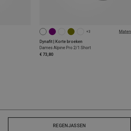
Maten
+3
XS
S
M
XL
Dynafit | Korte broeken
Dames Alpine Pro 2/1 Short
€ 73,80
REGENJASSEN