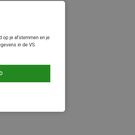
ud op je afstemmen en je
egevens in de VS
D
keken