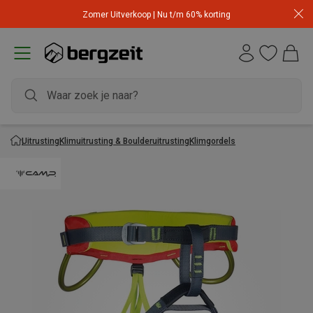
Zomer Uitverkoop | Nu t/m 60% korting
Uitrusting
Klimuitrusting & Boulderuitrusting
Klimgordels