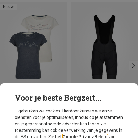
Nieuw
Voor je beste Bergzeit...
Je bespaart 10%
Je bespaart 32%
... gebruiken we cookies. Hierdoor kunnen we onze
diensten voor je optimaliseren, inhoud op je afstemmen
en je gepersonaliseerde advertenties tonen. Je
toestemming kan ook de verwerking van je gegevens in
de VS omvatten. Zie het
Google Privacy Beleid
voor