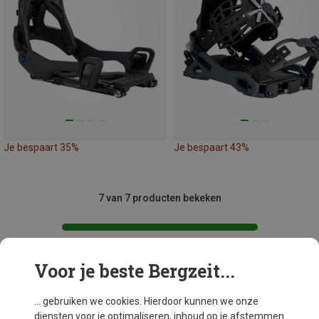
Je bespaart 35%
Je bespaart 43%
7 van 7 producten bekeken
Voor je beste Bergzeit...
Mogelijk interessant voor je
... gebruiken we cookies. Hierdoor kunnen we onze
diensten voor je optimaliseren, inhoud op je afstemmen