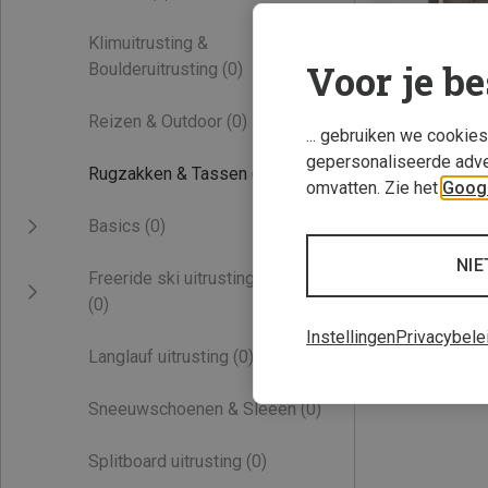
Klimuitrusting &
Voor je be
Boulderuitrusting
(0)
Reizen & Outdoor
(0)
... gebruiken we cookie
gepersonaliseerde adve
Rugzakken & Tassen
(1)
omvatten. Zie het
Googl
Je bespaart 20%
Basics
(0)
NIE
Freeride ski uitrusting
(0)
Instellingen
Privacybele
Langlauf uitrusting
(0)
Sneeuwschoenen & Sleeën
(0)
Splitboard uitrusting
(0)