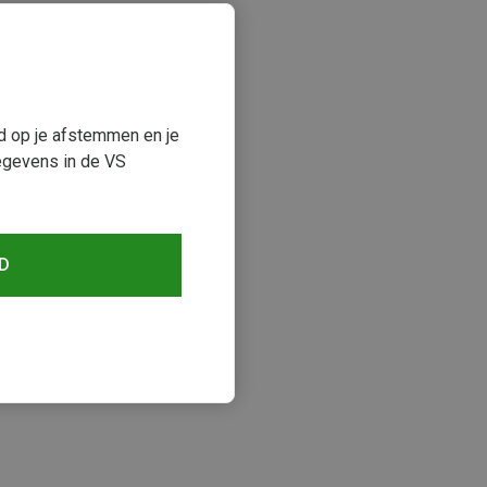
ud op je afstemmen en je
egevens in de VS
D
keken