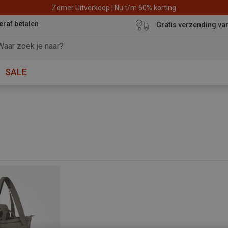
Zomer Uitverkoop | Nu t/m 60% korting
eraf betalen
Gratis verzending va
SALE