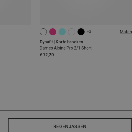
Maten
+3
XS
S
M
L
XL
Dynafit | Korte broeken
Dames Alpine Pro 2/1 Short
€ 72,20
REGENJASSEN