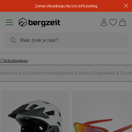
Zomer Uitverkoop | Nu t/m 60% korting
SALE
Kinderen
muitrusting & Boulderuitrusting
Reizen & Outdoor
Rugzakken & Tasse