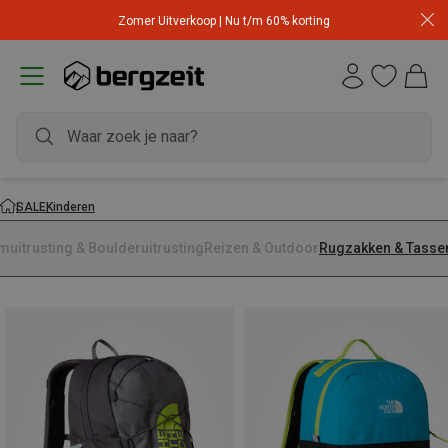
Zomer Uitverkoop | Nu t/m 60% korting
SALE
Kinderen
muitrusting & Boulderuitrusting
Reizen & Outdoor
Rugzakken & Tasse