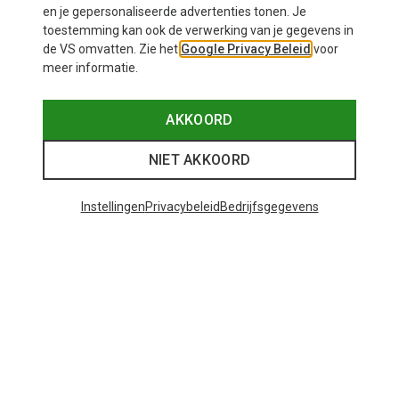
en je gepersonaliseerde advertenties tonen. Je
toestemming kan ook de verwerking van je gegevens in
de VS omvatten. Zie het
Google Privacy Beleid
voor
meer informatie.
AKKOORD
NIET AKKOORD
Instellingen
Privacybeleid
Bedrijfsgegevens
Je bespaart tot 35%
Je bespaart 19%