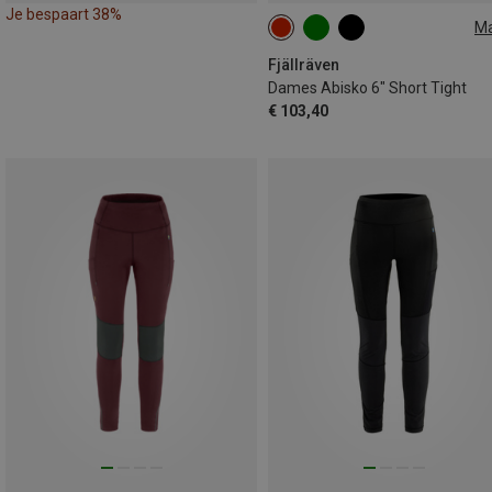
Je bespaart 38%
M
XS
L
Fjällräven
Dames Abisko 6" Short Tight
€ 103,40