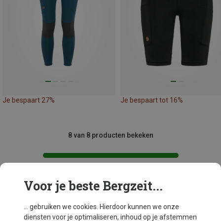
Je bespaart 27%
Je bespaart tot 16%
8 van 8 producten bekeken
Voor je beste Bergzeit...
Mogelijk interessant voor je
... gebruiken we cookies. Hierdoor kunnen we onze
diensten voor je optimaliseren, inhoud op je afstemmen