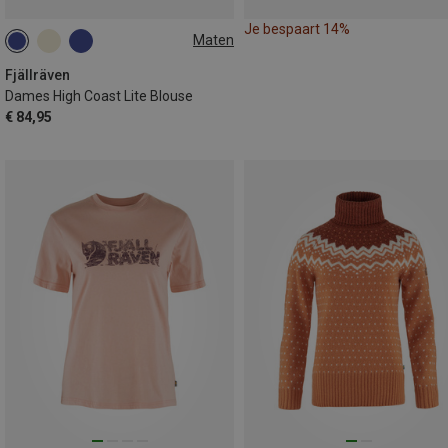
Je bespaart 14%
Maten
XXS
XS
S
XL
Fjällräven
Dames High Coast Lite Blouse
€ 84,95