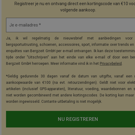
Registreer je nu en ontvang direct een kortingscode van €10 voo
volgende aankoop.
Je e-mailadres *
Ja, ik wil regelmatig de nieuwsbrief met aanbiedingen voor 
bergsportuitrusting, schoenen, accessoires, sport, informatie over trends en 
enquêtes van Bergzeit GmbH per e-mail ontvangen. Ik kan deze toestemming
tijde onder "Uitschrijven" aan het einde van elke e-mail of door een be
Bergzeit GmbH herroepen. Meer informatie vind ik in het
Privacybeleid
.
*Geldig gedurende 30 dagen vanaf de datum van uitgifte, vanaf een 
aankoopwaarde van €100 (na evt. retourzendingen). Geldt niet voor elek
artikelen (inclusief GPS-apparaten), literatuur, voeding, waardebonnen en 
niet worden gecombineerd met andere kortingscodes. De korting kan maar
worden ingewisseld. Contante uitbetaling is niet mogelijk.
NU REGISTREREN