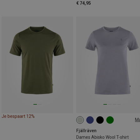
€ 74,95
Je bespaart 12%
M
XXS
XS
L
XL
Fjällräven
Dames Abisko Wool T-shirt