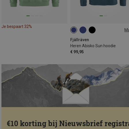
Je bespaart 32%
M
XS
S
XXL
Fjällräven
Heren Abisko Sun hoodie
€ 99,95
€10 korting bij Nieuwsbrief registr