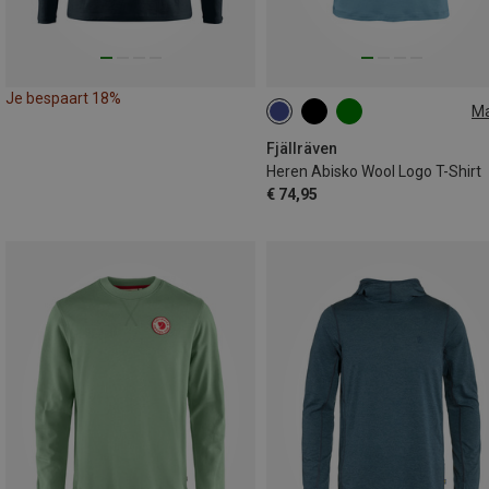
Je bespaart 18%
M
XS
S
M
Fjällräven
Heren Abisko Wool Logo T-Shirt
€ 74,95