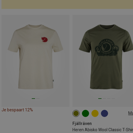
Je bespaart 12%
M
XS
S
Fjällräven
Heren Abisko Wool Classic T-Shir