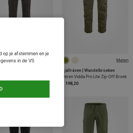
ud op je afstemmen en je
paart 10%
Maten
egevens in de VS
S
XXL
XXL
Fjällräven | Wandelbroeken
Heren Vidda Pro Lite Zip-Off Broek
€ 198,20
D