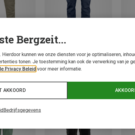
ste Bergzeit...
s. Hierdoor kunnen we onze diensten voor je optimaliseren, inho
Je bespaart 13%
Je bes
Maten
rtenties tonen. Je toestemming kan ook de verwerking van je g
XL
XXL
e Privacy Beleid
voor meer informatie.
ndelbroeken
ritsbroek
T AKKOORD
AKKOOR
id
Bedrijfsgegevens