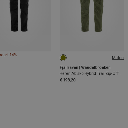
paart 14%
Maten
XXL
Fjällräven | Wandelbroeken
Heren Abisko Hybrid Trail Zip-Off Broek
€ 198,20