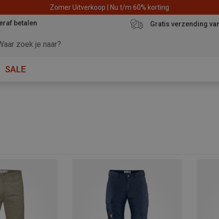
Zomer Uitverkoop | Nu t/m 60% korting
eraf betalen
Gratis verzending va
SALE