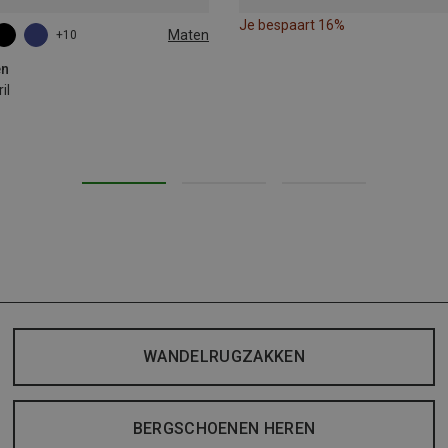
Je bespaart 16%
Maten
+10
en
il
WANDELRUGZAKKEN
BERGSCHOENEN HEREN