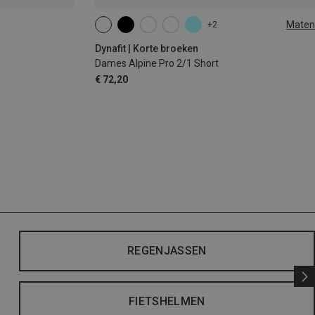
Maten
+2
XS
S
M
L
XL
Dynafit | Korte broeken
Dames Alpine Pro 2/1 Short
€ 72,20
REGENJASSEN
FIETSHELMEN