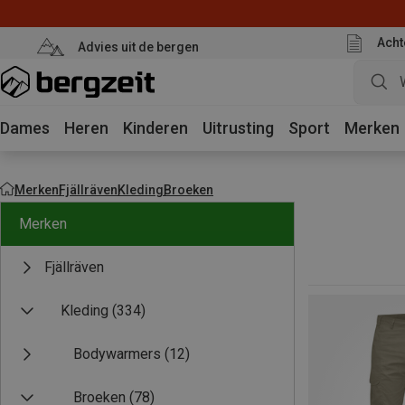
Acht
Advies uit de bergen
Dames
Heren
Kinderen
Uitrusting
Sport
Merken
Merken
Fjällräven
Kleding
Broeken
Merken
Fjällräven
Kleding
(334)
Bodywarmers
(12)
Broeken
(78)