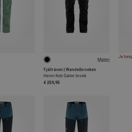
Je bes
Maten
S
M
Fjällräven | Wandelbroeken
Heren Keb Gaiter broek
€ 259,95