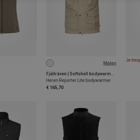
Je bes
Maten
L
Fjällräven | Softshell bodywarmers
Heren Reporter Lite bodywarmer
€ 165,70