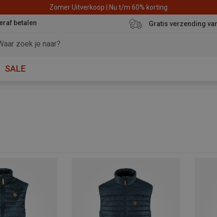
Zomer Uitverkoop | Nu t/m 60% korting
eraf betalen
Gratis verzending va
SALE