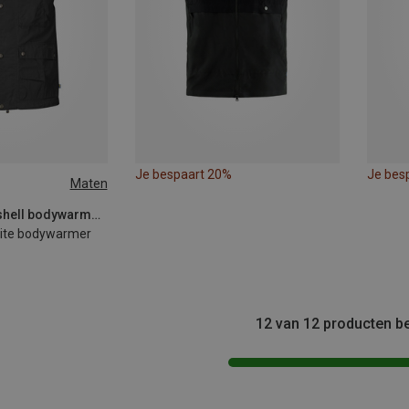
Je bespaart 20%
Je bes
Maten
Fjällräven | Softshell bodywarmers
Lite bodywarmer
12 van 12 producten b