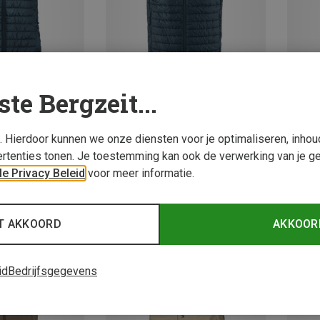
ste Bergzeit...
s. Hierdoor kunnen we onze diensten voor je optimaliseren, inho
Je bes
Maten
Maten
S
M
L
S
M
L
XL
rtenties tonen. Je toestemming kan ook de verwerking van je g
Fjällräven | Isolerende Bodywarmers
Fjällräven | Isolerende Bodywarmers
e Privacy Beleid
voor meer informatie.
Dames Abisko Padded Bodywarmer
Heren Abisko Padded bodywarmer
€ 229,95
T AKKOORD
AKKOOR
id
Bedrijfsgegevens