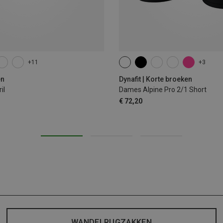
+11
+3
XS
S
M
L
XL
en
Dynafit | Korte broeken
il
Dames Alpine Pro 2/1 Short
€ 72,20
WANDELRUGZAKKEN