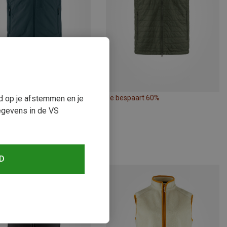
ud op je afstemmen en je
paart 19%
Je bespaart 60%
egevens in de VS
D