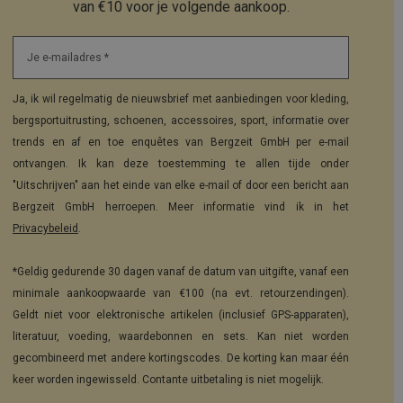
van €10 voor je volgende aankoop.
Je e-mailadres *
Ja, ik wil regelmatig de nieuwsbrief met aanbiedingen voor kleding,
bergsportuitrusting, schoenen, accessoires, sport, informatie over
trends en af en toe enquêtes van Bergzeit GmbH per e-mail
ontvangen. Ik kan deze toestemming te allen tijde onder
"Uitschrijven" aan het einde van elke e-mail of door een bericht aan
Bergzeit GmbH herroepen. Meer informatie vind ik in het
Privacybeleid
.
*Geldig gedurende 30 dagen vanaf de datum van uitgifte, vanaf een
minimale aankoopwaarde van €100 (na evt. retourzendingen).
Geldt niet voor elektronische artikelen (inclusief GPS-apparaten),
literatuur, voeding, waardebonnen en sets. Kan niet worden
gecombineerd met andere kortingscodes. De korting kan maar één
keer worden ingewisseld. Contante uitbetaling is niet mogelijk.