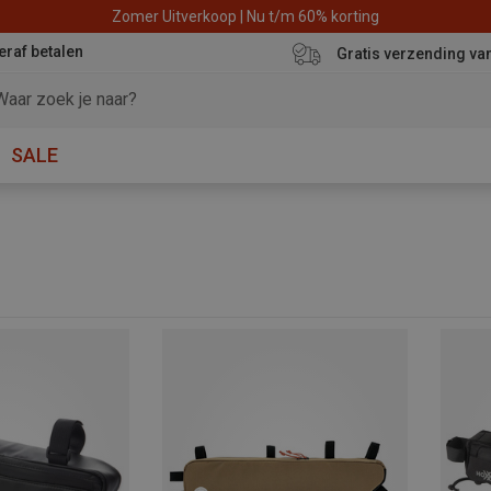
Zomer Uitverkoop | Nu t/m 60% korting
eraf betalen
Gratis verzending va
SALE