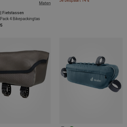
Je bespaart 14%
Maten
 | Fietstassen
Pack 4 Bikepackingtas
95