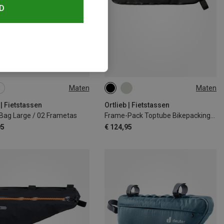
D
Maten
Maten
4L
 | Fietstassen
Ortlieb | Fietstassen
Bag Large / 02 Frametas
Frame-Pack Toptube Bikepackingtas
95
€ 124,95