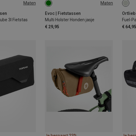
Maten
Maten
0.75L
1L
ssen
Evoc | Fietstassen
Ortlieb
be 3l Fietstas
Multi Holster Honden jasje
Fuel-Pa
€ 29,95
€ 64,9
Je bespaart 23%
Je bes