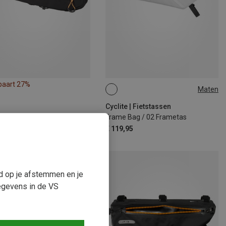
paart 27%
Maten
2.8L
Cyclite | Fietstassen
Frame Bag / 02 Frametas
€ 119,95
ud op je afstemmen en je
egevens in de VS