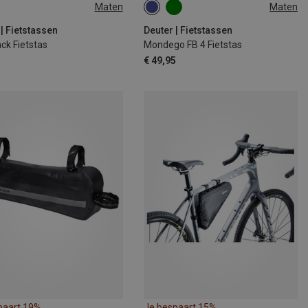
Maten
Maten
4L
 | Fietstassen
Deuter | Fietstassen
ck Fietstas
Mondego FB 4 Fietstas
5
€ 49,95
paart 19%
Je bespaart 15%