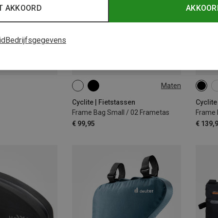
T AKKOORD
AKKOOR
id
Bedrijfsgegevens
Maten
1,4L
3.6L
Cyclite | Fietstassen
Cyclite
Frame Bag Small / 02 Frametas
Frame 
€ 99,95
€ 139,