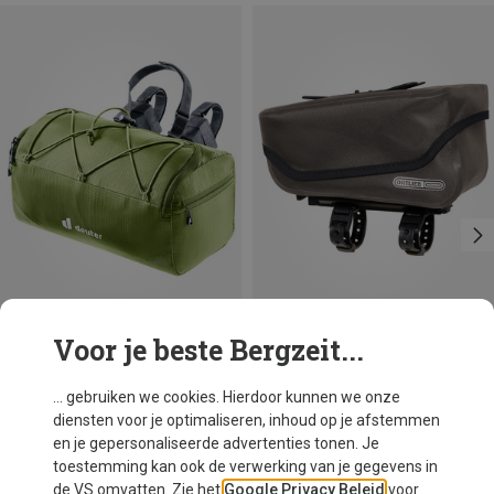
Voor je beste Bergzeit...
Je bespaart 50%
Maten
1.5L
Ortlieb
... gebruiken we cookies. Hierdoor kunnen we onze
Toptube-Bag Bovenbuistas
diensten voor je optimaliseren, inhoud op je afstemmen
€ 79,95
en je gepersonaliseerde advertenties tonen. Je
toestemming kan ook de verwerking van je gegevens in
de VS omvatten. Zie het
Google Privacy Beleid
voor