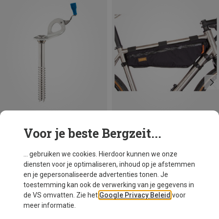
Voor je beste Bergzeit...
Je bespaart 11%
Maten
13CM
21CM
17CM
Petzl
... gebruiken we cookies. Hierdoor kunnen we onze
Laser Speed ijsschroef
diensten voor je optimaliseren, inhoud op je afstemmen
€ 65,50
en je gepersonaliseerde advertenties tonen. Je
toestemming kan ook de verwerking van je gegevens in
de VS omvatten. Zie het
Google Privacy Beleid
voor
meer informatie.