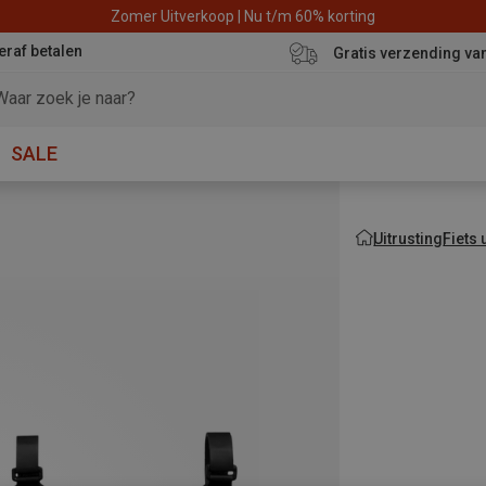
Zomer Uitverkoop | Nu t/m 60% korting
eraf betalen
Gratis verzending va
SALE
Uitrusting
Fiets 