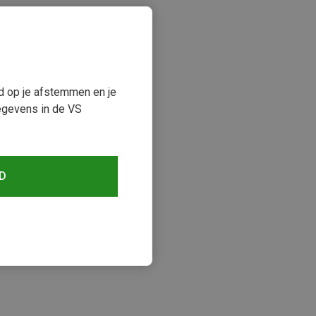
ud op je afstemmen en je
egevens in de VS
D