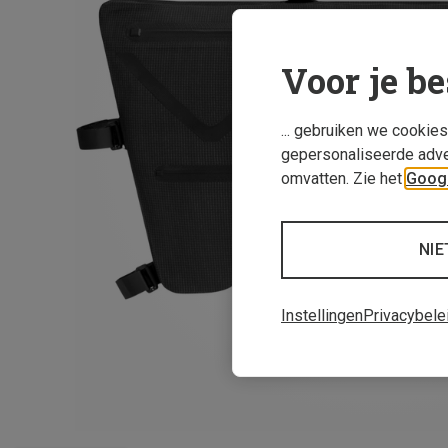
Voor je be
... gebruiken we cookie
gepersonaliseerde adve
omvatten. Zie het
Googl
NIE
Instellingen
Privacybele