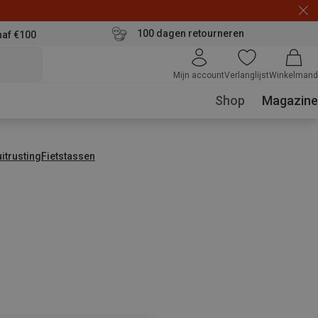
100 dagen retourneren
naf €100
Mijn account
Verlanglijst
Winkelmand
Shop
Magazine
uitrusting
Fietstassen