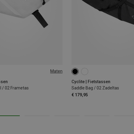
Maten
12.9L
assen
Cyclite | Fietstassen
 / 02 Frametas
Saddle Bag / 02 Zadeltas
€ 179,95