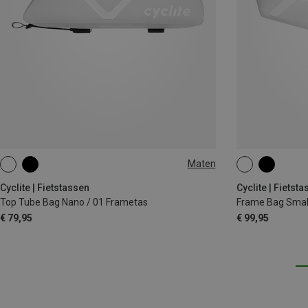
Maten
0.6L
1,4L
Cyclite | Fietstassen
Cyclite | Fietst
Top Tube Bag Nano / 01 Frametas
Frame Bag Small
€ 79,95
€ 99,95