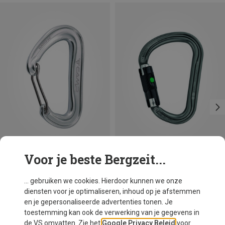
Voor je beste Bergzeit...
Maten
+3
BALL-LOCK
Camp
Petzl
... gebruiken we cookies. Hierdoor kunnen we onze
Nano 22 Karabiner
William Ball-Lock HMS Karabiner
diensten voor je optimaliseren, inhoud op je afstemmen
€ 8,06
€ 25,07
en je gepersonaliseerde advertenties tonen. Je
toestemming kan ook de verwerking van je gegevens in
de VS omvatten. Zie het
Google Privacy Beleid
voor