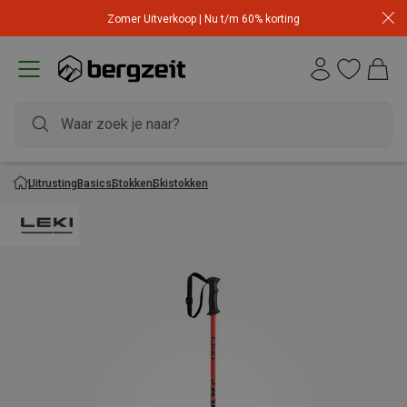
Zomer Uitverkoop | Nu t/m 60% korting
Uitrusting
Basics
Stokken
Skistokken