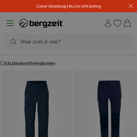
Zomer Uitverkoop | Nu t/m 60% korting
SALE
Kinderen
Kleding
Broeken