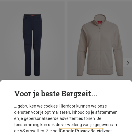
Voor je beste Bergzeit...
Maten
Maten
XS
M
L
XL
XXL
Craghoppers
Craghoppers
... gebruiken we cookies. Hierdoor kunnen we onze
Dames Nosilife Pro Conv II Broek
Dames Nosilife Anya II Jas
diensten voor je optimaliseren, inhoud op je afstemmen
€ 118,50
€ 89,30
en je gepersonaliseerde advertenties tonen. Je
toestemming kan ook de verwerking van je gegevens in
de VS omvatten. Zie het
Google Privacy Beleid
voor