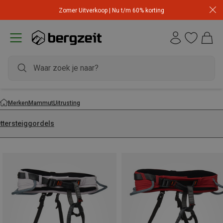
Zomer Uitverkoop | Nu t/m 60% korting
Merken
Mammut
Uitrusting
ettersteiggordels