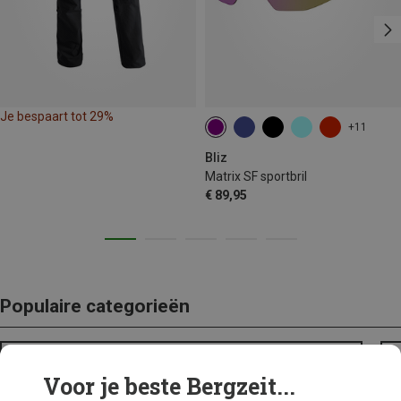
Je bespaart tot 29%
+11
Bliz
Matrix SF sportbril
€ 89,95
Populaire categorieën
BACKPACKS
Voor je beste Bergzeit...