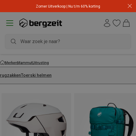
Zomer Uitverkoop | Nu t/m 60% korting
Merken
Mammut
Uitrusting
irugzakken
Toerski helmen