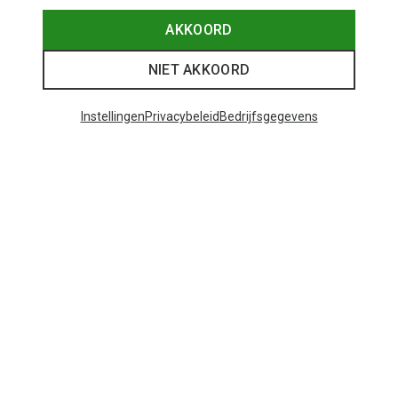
AKKOORD
NIET AKKOORD
Instellingen
Privacybeleid
Bedrijfsgegevens
Je bespaart tot 35%
+10
Bliz
Matrix SF sportbril
€ 89,95
Populaire categorieën