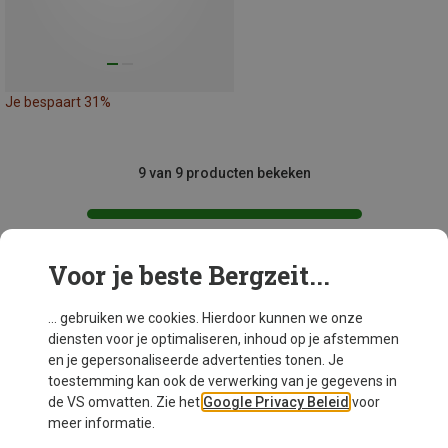
Je bespaart 31%
9 van 9 producten bekeken
Voor je beste Bergzeit...
Mogelijk interessant voor je
... gebruiken we cookies. Hierdoor kunnen we onze
diensten voor je optimaliseren, inhoud op je afstemmen
en je gepersonaliseerde advertenties tonen. Je
toestemming kan ook de verwerking van je gegevens in
de VS omvatten. Zie het
Google Privacy Beleid
voor
meer informatie.