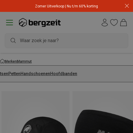
Zomer Uitverkoop | Nu t/m 60% korting
Merken
Mammut
tsen
Petten
Handschoenen
Hoofdbanden