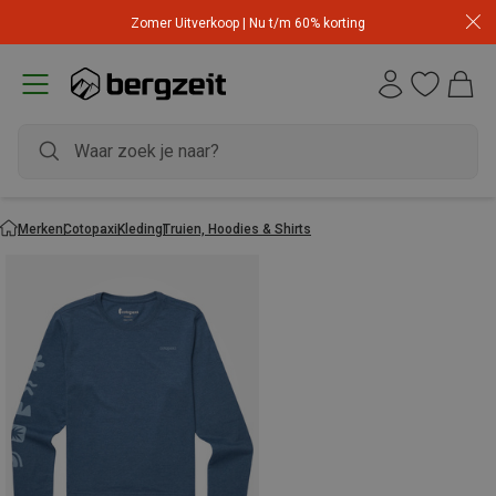
Zomer Uitverkoop | Nu t/m 60% korting
Merken
Cotopaxi
Kleding
Truien, Hoodies & Shirts