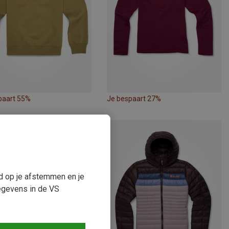
paart 55%
Je bespaart 27%
ud op je afstemmen en je
egevens in de VS