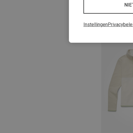
NIE
Instellingen
Privacybele
Je bespaart 26%