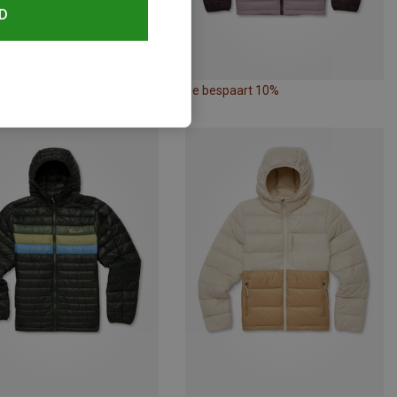
D
paart 31%
Je bespaart 10%