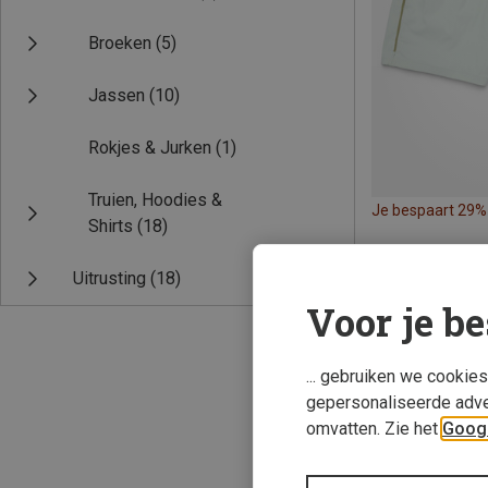
Broeken
(5)
Jassen
(10)
Rokjes & Jurken
(1)
Truien, Hoodies &
Je bespaart 29%
Shirts
(18)
Uitrusting
(18)
Voor je be
... gebruiken we cookie
gepersonaliseerde adve
omvatten. Zie het
Googl