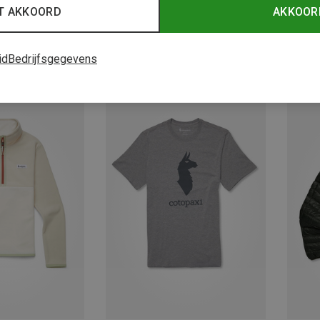
T AKKOORD
AKKOOR
id
Bedrijfsgegevens
Je bespaart 29%
Je bes