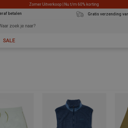
Zomer Uitverkoop | Nu t/m 60% korting
eraf betalen
Gratis verzending va
SALE