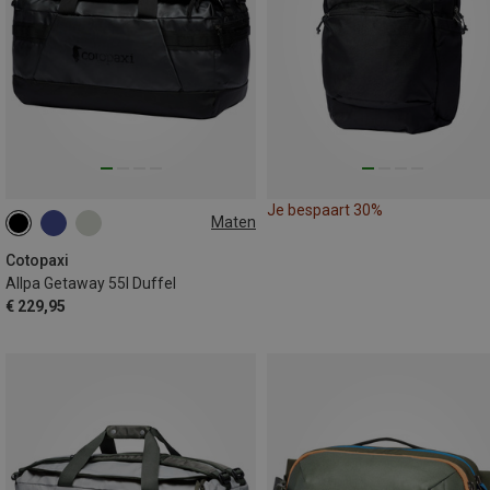
Je bespaart 30%
Maten
55L
Cotopaxi
Allpa Getaway 55l Duffel
€ 229,95