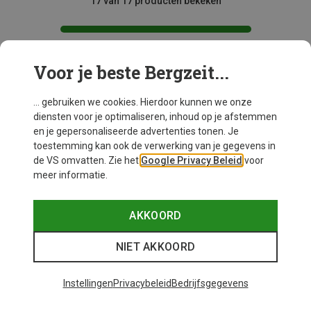
17 van 17 producten bekeken
Voor je beste Bergzeit...
Mogelijk interessant voor je
... gebruiken we cookies. Hierdoor kunnen we onze
diensten voor je optimaliseren, inhoud op je afstemmen
en je gepersonaliseerde advertenties tonen. Je
toestemming kan ook de verwerking van je gegevens in
de VS omvatten. Zie het
Google Privacy Beleid
voor
meer informatie.
AKKOORD
NIET AKKOORD
Instellingen
Privacybeleid
Bedrijfsgegevens