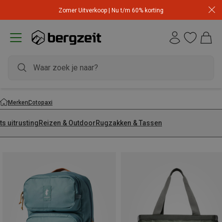
Zomer Uitverkoop | Nu t/m 60% korting
Merken
Cotopaxi
ts uitrusting
Reizen & Outdoor
Rugzakken & Tassen