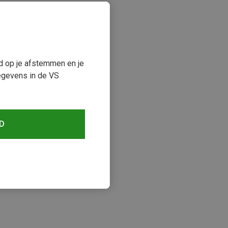
ud op je afstemmen en je
egevens in de VS
D
keken