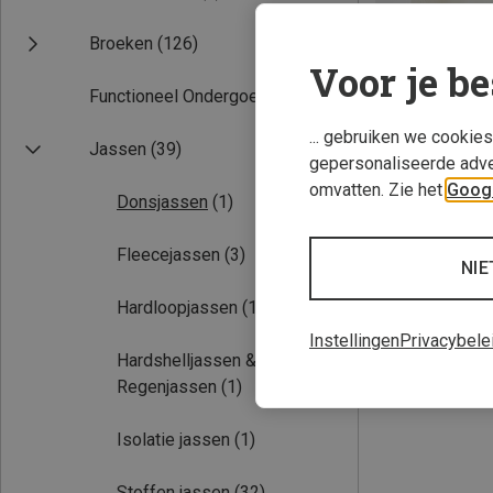
Broeken
(126)
Voor je be
Functioneel Ondergoed
(19)
... gebruiken we cookie
Jassen
(39)
gepersonaliseerde adve
omvatten. Zie het
Googl
Donsjassen
(1)
Je bespaart 37%
Fleecejassen
(3)
NIE
Hardloopjassen
(10)
Instellingen
Privacybele
Hardshelljassen &
Regenjassen
(1)
Isolatie jassen
(1)
Stoffen jassen
(32)