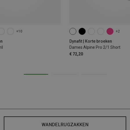
+10
+2
XS
S
M
L
XL
en
Dynafit | Korte broeken
il
Dames Alpine Pro 2/1 Short
€ 72,20
WANDELRUGZAKKEN