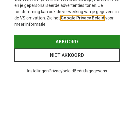
en je gepersonaliseerde advertenties tonen. Je
toestemming kan ook de verwerking van je gegevens in
de VS omvatten. Zie het
Google Privacy Beleid
voor
meer informatie.
Je bespaart 39%
Je bespaart 18%
AKKOORD
NIET AKKOORD
48 van 127 producten bekeken
Instellingen
Privacybeleid
Bedrijfsgegevens
MEER PRODUCTEN BEKIJKEN
Mogelijk interessant voor je