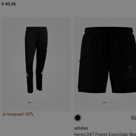
€ 40,46
Je bespaart 40%
M
XS
S
adidas