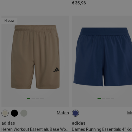
€ 35,96
Nieuw
Maten
M
S
M
XXL
XS
adidas
adidas
Heren Workout Essentials Base Woven Korte broek