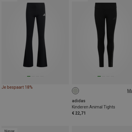
Je bespaart 18%
M
116
128
140
152
164
170
adidas
Kinderen Animal Tights
€ 22,71
Nieuw