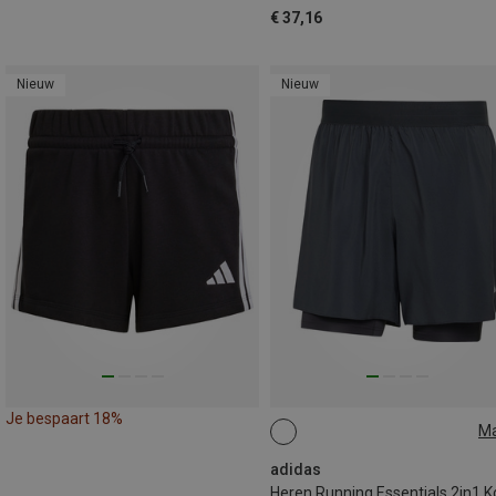
€ 37,16
Nieuw
Nieuw
Je bespaart 18%
M
L
XL
adidas