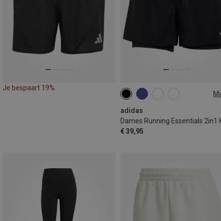
Je bespaart 19%
M
XS
adidas
€ 39,95