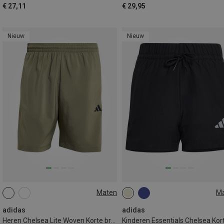
€ 27,11
€ 29,95
Nieuw
Nieuw
Maten
M
S
M
L
XL
XXL
128
140
152
164
170
adidas
adidas
Heren Chelsea Lite Woven Korte broek