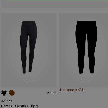
Je bespaart 40%
Maten
XS
S
M
L
adidas
Dames Essentials Tights