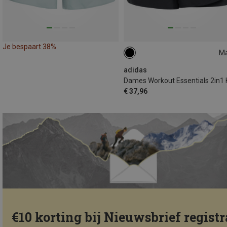
Je bespaart 38%
M
XS
S
adidas
€ 37,96
€10 korting bij Nieuwsbrief registr