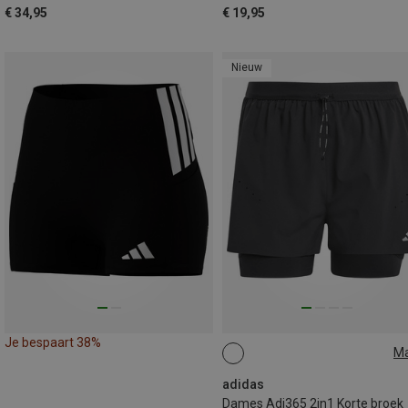
€ 34,95
€ 19,95
Nieuw
Je bespaart 38%
M
XS
S
M
adidas
Dames Adi365 2in1 Korte broek