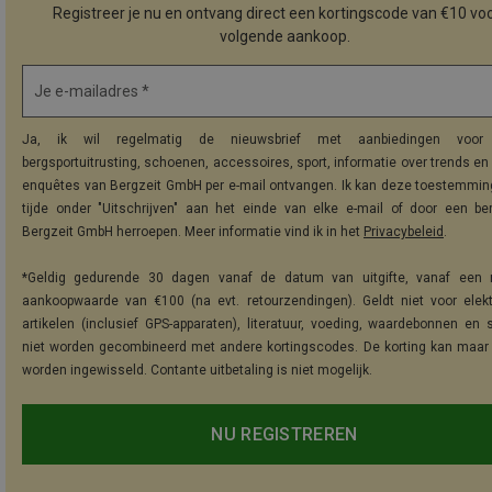
Registreer je nu en ontvang direct een kortingscode van €10 voo
volgende aankoop.
Je e-mailadres *
Ja, ik wil regelmatig de nieuwsbrief met aanbiedingen voor 
bergsportuitrusting, schoenen, accessoires, sport, informatie over trends en 
enquêtes van Bergzeit GmbH per e-mail ontvangen. Ik kan deze toestemming
tijde onder "Uitschrijven" aan het einde van elke e-mail of door een be
Bergzeit GmbH herroepen. Meer informatie vind ik in het
Privacybeleid
.
*Geldig gedurende 30 dagen vanaf de datum van uitgifte, vanaf een 
aankoopwaarde van €100 (na evt. retourzendingen). Geldt niet voor elek
artikelen (inclusief GPS-apparaten), literatuur, voeding, waardebonnen en 
niet worden gecombineerd met andere kortingscodes. De korting kan maar
worden ingewisseld. Contante uitbetaling is niet mogelijk.
NU REGISTREREN