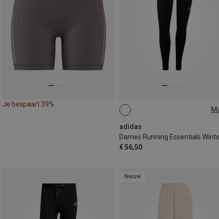
Je bespaart 39%
M
XS
S
M
L
XL
adidas
€ 56,50
Nieuw