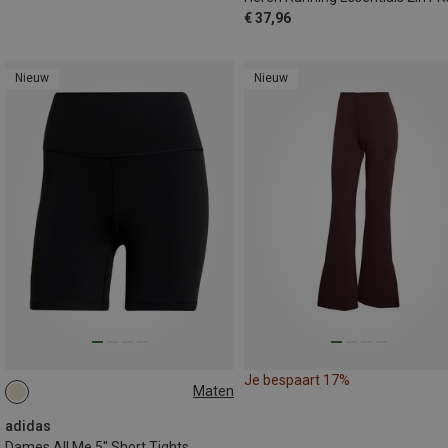
€ 37,96
Nieuw
Nieuw
Je bespaart 17%
Maten
XS
adidas
Dames All Me 5" Short Tights