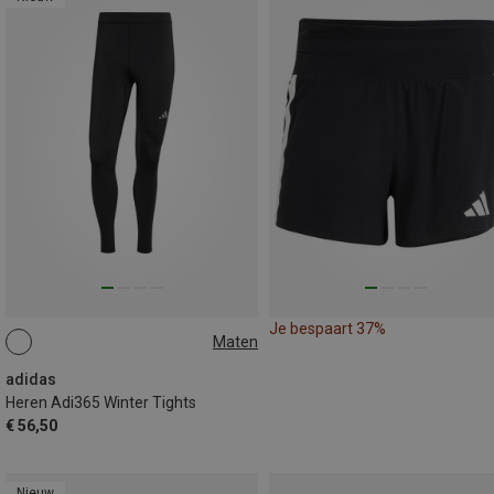
Je bespaart 37%
Maten
S
M
L
XL
adidas
Heren Adi365 Winter Tights
€ 56,50
Nieuw