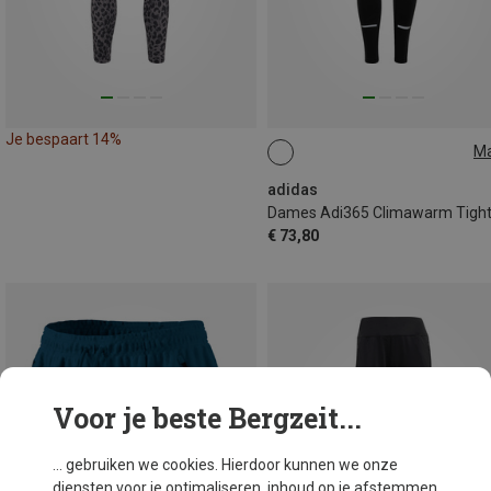
Je bespaart 14%
M
XS
S
M
L
XL
adidas
Dames Adi365 Climawarm Tigh
€ 73,80
Voor je beste Bergzeit...
... gebruiken we cookies. Hierdoor kunnen we onze
diensten voor je optimaliseren, inhoud op je afstemmen