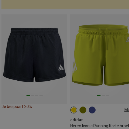
Je bespaart 20%
M
S
adidas
Heren Iconic Running Korte broe