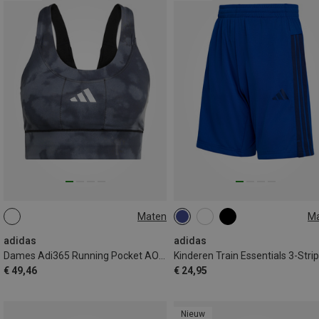
Maten
M
XS
S
M
L
116
128
140
152
164
176
adidas
adidas
Dames Adi365 Running Pocket AOP Sport BH
€ 49,46
€ 24,95
Nieuw