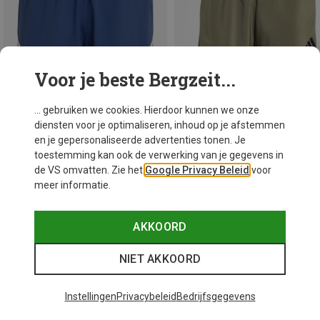
Voor je beste Bergzeit...
... gebruiken we cookies. Hierdoor kunnen we onze
diensten voor je optimaliseren, inhoud op je afstemmen
en je gepersonaliseerde advertenties tonen. Je
toestemming kan ook de verwerking van je gegevens in
Je bespaart 40%
M
S
M
L
XL
XXL
de VS omvatten. Zie het
Google Privacy Beleid
voor
meer informatie.
adidas
€ 31,81
AKKOORD
NIET AKKOORD
48 van 331 producten bekeken
Instellingen
Privacybeleid
Bedrijfsgegevens