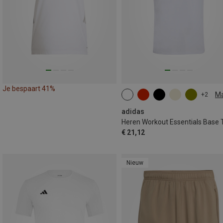
Je bespaart 41%
M
+2
S
M
L
XL
XXL
adidas
€ 21,12
Nieuw