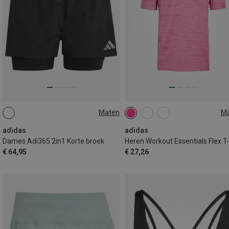
Maten
M
XS
S
L
XL
adidas
adidas
Dames Adi365 2in1 Korte broek
€ 64,95
€ 27,26