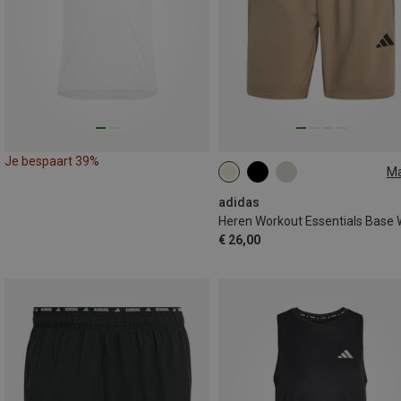
Je bespaart 39%
M
S
M
XXL
adidas
€ 26,00