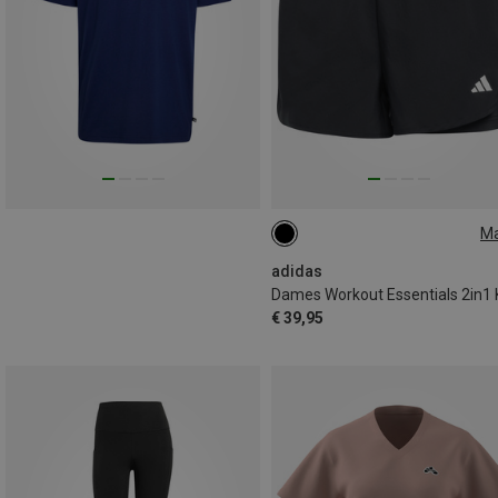
M
XS
S
adidas
€ 39,95