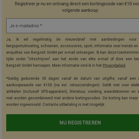
Registreer je nu en ontvang direct een kortingscode van €10 voo
volgende aankoop.
Je e-mailadres *
Ja, ik wil regelmatig de nieuwsbrief met aanbiedingen voor 
bergsportuitrusting, schoenen, accessoires, sport, informatie over trends en 
enquêtes van Bergzeit GmbH per e-mail ontvangen. Ik kan deze toestemming
tijde onder "Uitschrijven" aan het einde van elke e-mail of door een be
Bergzeit GmbH herroepen. Meer informatie vind ik in het
Privacybeleid
.
*Geldig gedurende 30 dagen vanaf de datum van uitgifte, vanaf een 
aankoopwaarde van €100 (na evt. retourzendingen). Geldt niet voor elek
artikelen (inclusief GPS-apparaten), literatuur, voeding, waardebonnen en 
niet worden gecombineerd met andere kortingscodes. De korting kan maar
worden ingewisseld. Contante uitbetaling is niet mogelijk.
NU REGISTREREN