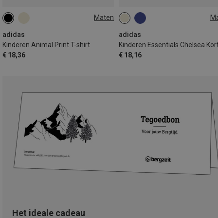
Maten
M
116
128
140
152
128
140
152
164
164
170
170
adidas
adidas
Kinderen Animal Print T-shirt
€ 18,36
€ 18,16
Het ideale cadeau