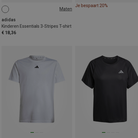
Je bespaart 20%
Maten
116
128
140
152
170
adidas
Kinderen Essentials 3-Stripes T-shirt
€ 18,36