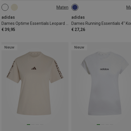
Maten
M
XS
S
L
XL
XS
adidas
adidas
Dames Optime Essentials Leopard Light Support Sport BH
€ 39,95
€ 27,26
Nieuw
Nieuw