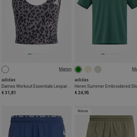
Maten
M
XS
S
M
L
XL
S
M
L
XL
XXL
adidas
adidas
Dames Workout Essentials Leopard Print Top
€ 31,81
€ 24,95
Nieuw