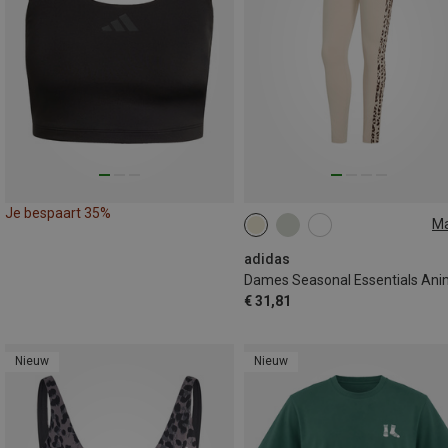
Je bespaart 35%
M
XS
S
M
L
adidas
€ 31,81
Nieuw
Nieuw