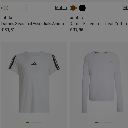
Maten
M
XS
S
M
XS
S
M
L
adidas
adidas
Dames Seasonal Essentials Animal Print T-shirt
€ 31,81
€ 17,96