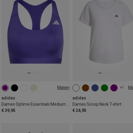
Maten
M
+1
XS
S
XS
M
L
XL
adidas
adidas
Dames Optime Essentials Medium Support Sport BH
Dames Scoop Neck T-shirt
€ 39,95
€ 24,95