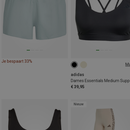
Je bespaart 33%
M
XS
S
M
L
adidas
€ 39,95
Nieuw