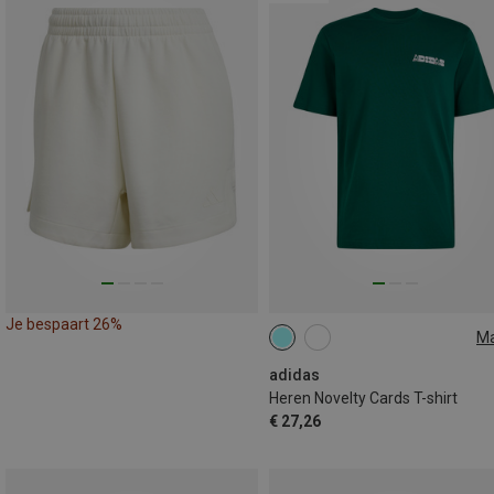
Je bespaart 26%
M
S
M
L
XL
XXL
adidas
Heren Novelty Cards T-shirt
€ 27,26